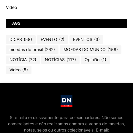
Vídeo
TAGS
DICAS
(58)
EVENTO
(2)
EVENTOS
(3)
moedas do brasil
(262)
MOEDAS DO MUNDO
(158)
NOTÍCIA
(72)
NOTÍCIAS
(117)
Opinião
(1)
Vídeo
(5)
Site feito exclusivamente para colecionadores. Não somos
comerciantes e não realizamos compra e venda de moedas,
notas, selos ou outros colecionáveis. E-mail: