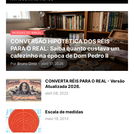
MOEDAS DO BRASIL
CONVERSÃO HIPOTÉTICA DOS RÉIS
PARA O REAL: Saiba quanto custava um
cafezinho na época de Dom Pedro II
Por
Bruno Diniz
-
abril 17, 2026
CONVERTA RÉIS PARA O REAL - Versão
Atualizada 2026.
abril 08, 2022
Escala de medidas
maio 19, 2013