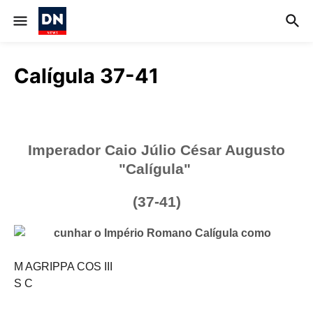
Calígula 37-41
Imperador Caio Júlio César Augusto
"Calígula"
(37-41)
M AGRIPPA COS III
S C