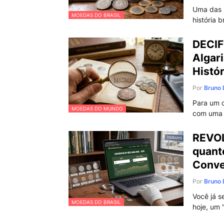
Uma das 
MOEDAS DO BRASIL
história b
DECIF
Algar
Histór
Por
Bruno 
Para um c
MOEDAS DO MUNDO
com uma 
REVOL
quant
Conve
Por
Bruno 
Você já s
MOEDAS DO BRASIL
hoje, um