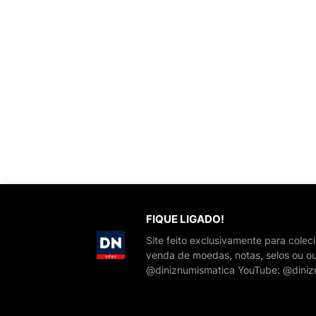
FIQUE LIGADO!
Site feito exclusivamente para cole
venda de moedas, notas, selos ou ou
@diniznumismatica YouTube: @diniz