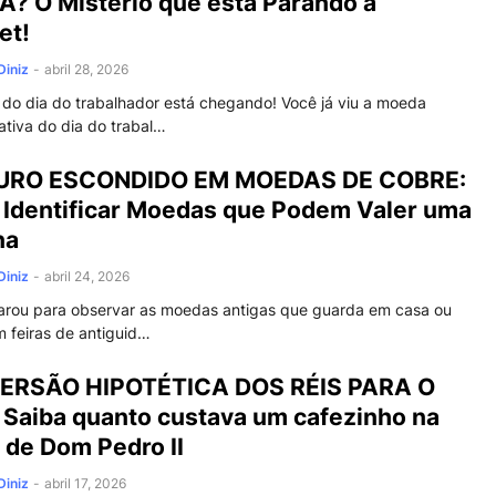
? O Mistério que está Parando a
et!
Diniz
-
abril 28, 2026
 do dia do trabalhador está chegando! Você já viu a moeda
tiva do dia do trabal…
URO ESCONDIDO EM MOEDAS DE COBRE:
Identificar Moedas que Podem Valer uma
na
Diniz
-
abril 24, 2026
parou para observar as moedas antigas que guarda em casa ou
 feiras de antiguid…
ERSÃO HIPOTÉTICA DOS RÉIS PARA O
 Saiba quanto custava um cafezinho na
 de Dom Pedro II
Diniz
-
abril 17, 2026