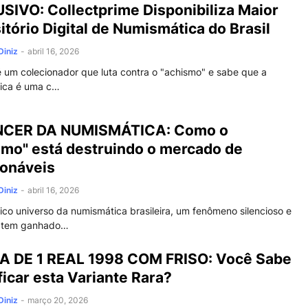
SIVO: Collectprime Disponibiliza Maior
tório Digital de Numismática do Brasil
Diniz
-
abril 16, 2026
 um colecionador que luta contra o "achismo" e sabe que a
ica é uma c…
NCER DA NUMISMÁTICA: Como o
smo" está destruindo o mercado de
ionáveis
Diniz
-
abril 16, 2026
co universo da numismática brasileira, um fenômeno silencioso e
o tem ganhado…
 DE 1 REAL 1998 COM FRISO: Você Sabe
ficar esta Variante Rara?
Diniz
-
março 20, 2026