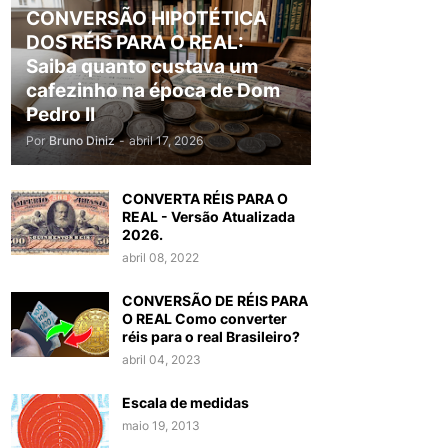
CONVERSÃO HIPOTÉTICA
DOS RÉIS PARA O REAL:
Saiba quanto custava um
cafezinho na época de Dom
Pedro II
Por
Bruno Diniz
-
abril 17, 2026
CONVERTA RÉIS PARA O
REAL - Versão Atualizada
2026.
abril 08, 2022
CONVERSÃO DE RÉIS PARA
O REAL Como converter
réis para o real Brasileiro?
abril 04, 2023
Escala de medidas
maio 19, 2013