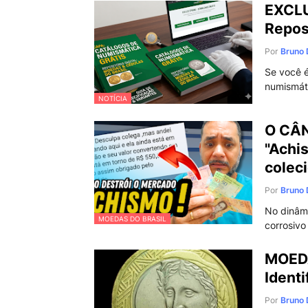
EXCLU
Reposi
Por
Bruno 
Se você é
numismát
NOTÍCIA
O CÂ
"Achi
colec
Por
Bruno 
No dinâmi
MOEDAS DO BRASIL
corrosiv
MOEDA
Identi
Por
Bruno 