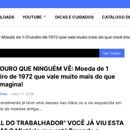
LOADS
YOUTUBE
DICAS E CUIDADOS
CATÁLOGO D
 JÁ VIU ESTA MOEDA? O Mistério que está Parando a Internet!
oeda de 1 Cruzeiro de 1972 que vale muito mais do que você ima
Ver todos
OURO QUE NINGUÉM VÊ: Moeda de 1
iro de 1972 que vale muito mais do que
imagina!
Diniz
-
maio 11, 2026
vavelmente já teve uma dessas nas mãos ou a viu esquecida em
te de moedas antiga…
AL DO TRABALHADOR" VOCÊ JÁ VIU ESTA