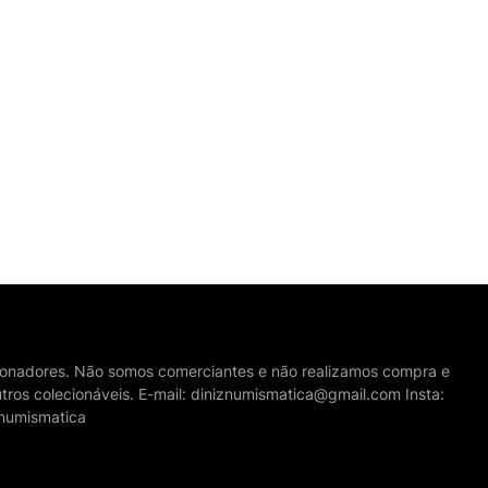
cionadores. Não somos comerciantes e não realizamos compra e
tros colecionáveis. E-mail: diniznumismatica@gmail.com Insta:
numismatica