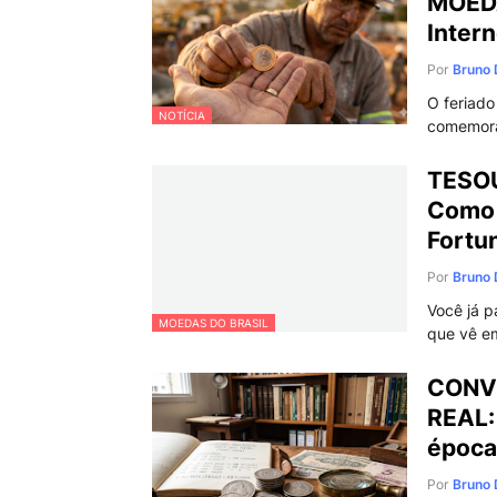
MOEDA
Intern
Por
Bruno 
O feriado
NOTÍCIA
comemora
TESO
Como 
Fortu
Por
Bruno 
Você já 
MOEDAS DO BRASIL
que vê em
CONV
REAL:
época
Por
Bruno 