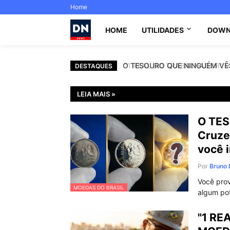
Home
HOME
UTILIDADES
DOWN
"1 REAL DO TRABALHADOR" VOCÊ
O TESOURO QUE NINGUÉM VÊ: M
DESTAQUES
LEIA MAIS »
O TES
Cruze
você 
Por
Bruno 
Você pro
MOEDAS DO BRASIL
algum po
"1 RE