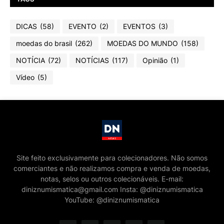
DICAS
(58)
EVENTO
(2)
EVENTOS
(3)
moedas do brasil
(262)
MOEDAS DO MUNDO
(158)
NOTÍCIA
(72)
NOTÍCIAS
(117)
Opinião
(1)
Vídeo
(5)
Site feito exclusivamente para colecionadores. Não somos
comerciantes e não realizamos compra e venda de moedas,
notas, selos ou outros colecionáveis. E-mail:
diniznumismatica@gmail.com Insta: @diniznumismatica
YouTube: @diniznumismatica