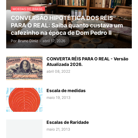
MOEDAS DO BRASIL
CONVERSÃO HIPOTÉTICA DOS RÉIS
PARA O REAL: Saiba quanto custava um
cafezinho na época de Dom Pedro II
Por
Bruno Diniz
-
abril 17, 2026
CONVERTA RÉIS PARA O REAL - Versão
Atualizada 2026.
abril 08, 2022
Escala de medidas
maio 19, 2013
Escalas de Raridade
maio 21, 2013