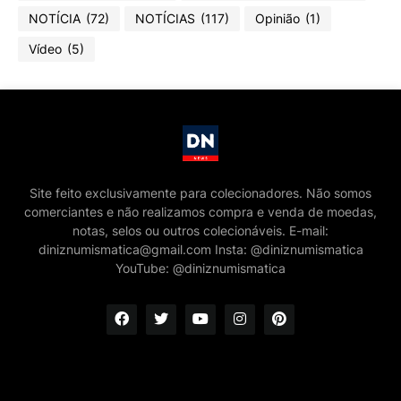
NOTÍCIA
(72)
NOTÍCIAS
(117)
Opinião
(1)
Vídeo
(5)
Site feito exclusivamente para colecionadores. Não somos
comerciantes e não realizamos compra e venda de moedas,
notas, selos ou outros colecionáveis. E-mail:
diniznumismatica@gmail.com Insta: @diniznumismatica
YouTube: @diniznumismatica