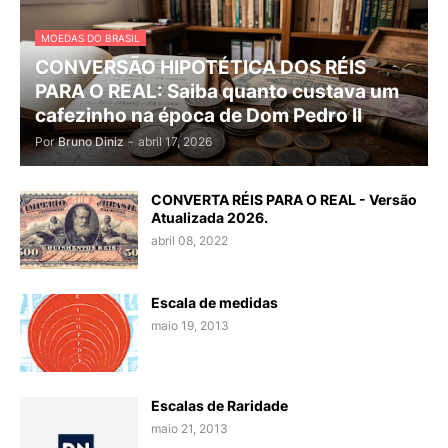
MOEDAS DO BRASIL
CONVERSÃO HIPOTÉTICA DOS RÉIS
PARA O REAL: Saiba quanto custava um
cafezinho na época de Dom Pedro II
Por
Bruno Diniz
-
abril 17, 2026
CONVERTA RÉIS PARA O REAL - Versão
Atualizada 2026.
abril 08, 2022
Escala de medidas
maio 19, 2013
Escalas de Raridade
maio 21, 2013