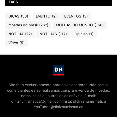
TAGS
DICAS
(58)
EVENTO
(2)
EVENTOS
(3)
moedas do brasil
(262)
MOEDAS DO MUNDO
(158)
NOTÍCIA
(72)
NOTÍCIAS
(117)
Opinião
(1)
Vídeo
(5)
Site feito exclusivamente para colecionadores. Não somos
comerciantes e não realizamos compra e venda de moedas,
notas, selos ou outros colecionáveis. E-mail:
diniznumismatica@gmail.com Insta: @diniznumismatica
YouTube: @diniznumismatica