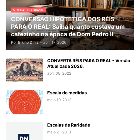
MOEDAS DO BRASIL
CONVERSÃO HIPOTÉTICA DOS RÉIS
PARA O REAL: Saiba quanto custava um
cafezinho na época de Dom Pedro II
Por
Bruno Diniz
-
abril 17, 2026
CONVERTA RÉIS PARA O REAL - Versão
Atualizada 2026.
abril 08, 2022
Escala de medidas
maio 19, 2013
Escalas de Raridade
maio 21, 2013