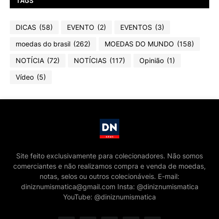
TAGS
DICAS
(58)
EVENTO
(2)
EVENTOS
(3)
moedas do brasil
(262)
MOEDAS DO MUNDO
(158)
NOTÍCIA
(72)
NOTÍCIAS
(117)
Opinião
(1)
Vídeo
(5)
Site feito exclusivamente para colecionadores. Não somos
comerciantes e não realizamos compra e venda de moedas,
notas, selos ou outros colecionáveis. E-mail:
diniznumismatica@gmail.com Insta: @diniznumismatica
YouTube: @diniznumismatica