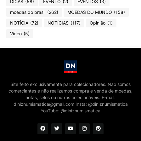
DICAS
(58)
EVENTO
(2)
EVENTOS
(3)
moedas do brasil
(262)
MOEDAS DO MUNDO
(158)
NOTÍCIA
(72)
NOTÍCIAS
(117)
Opinião
(1)
Vídeo
(5)
Site feito exclusivamente para colecionadores. Não somos
comerciantes e não realizamos compra e venda de moedas,
notas, selos ou outros colecionáveis. E-mail:
diniznumismatica@gmail.com Insta: @diniznumismatica
YouTube: @diniznumismatica