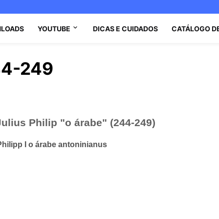
LOADS
YOUTUBE
DICAS E CUIDADOS
CATÁLOGO D
244-249
lius Philip "o árabe" (244-249)