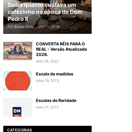
Saiba quanto custava um
cafezinho na época de Dom
Pedro II
Por
Bruno Diniz
-
abril 17, 2026
CONVERTA RÉIS PARA O
REAL - Versão Atualizada
2026.
abril 08, 2022
Escala de medidas
maio 19, 2013
Escalas de Raridade
maio 21, 2013
CATEGORIAS