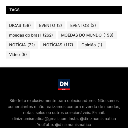
TAGS
DICAS
(58)
EVENTO
(2)
EVENTOS
(3)
moedas do brasil
(262)
MOEDAS DO MUNDO
(158)
NOTÍCIA
(72)
NOTÍCIAS
(117)
Opinião
(1)
Vídeo
(5)
Site feito exclusivamente para colecionadores. Não somos
comerciantes e não realizamos compra e venda de moedas,
notas, selos ou outros colecionáveis. E-mail:
diniznumismatica@gmail.com Insta: @diniznumismatica
YouTube: @diniznumismatica