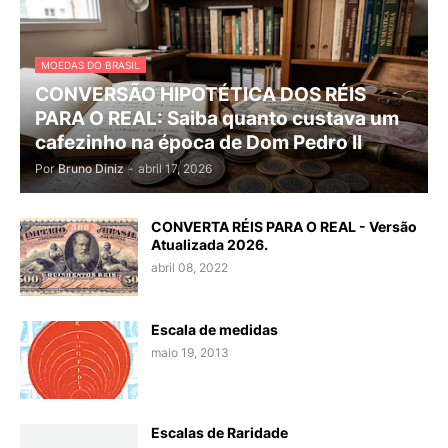
MOEDAS DO BRASIL
CONVERSÃO HIPOTÉTICA DOS RÉIS
PARA O REAL: Saiba quanto custava um
cafezinho na época de Dom Pedro II
Por
Bruno Diniz
-
abril 17, 2026
CONVERTA RÉIS PARA O REAL - Versão
Atualizada 2026.
abril 08, 2022
Escala de medidas
maio 19, 2013
Escalas de Raridade