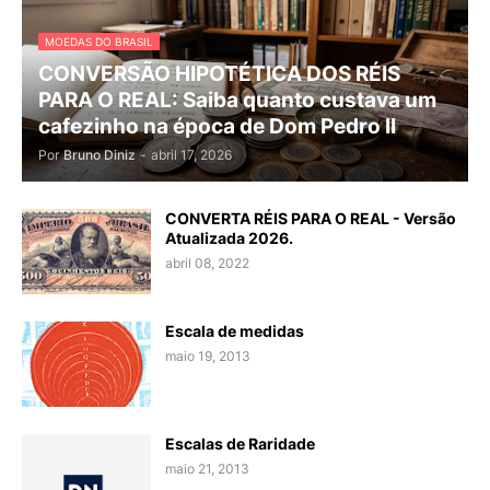
MOEDAS DO BRASIL
CONVERSÃO HIPOTÉTICA DOS RÉIS
PARA O REAL: Saiba quanto custava um
cafezinho na época de Dom Pedro II
Por
Bruno Diniz
-
abril 17, 2026
CONVERTA RÉIS PARA O REAL - Versão
Atualizada 2026.
abril 08, 2022
Escala de medidas
maio 19, 2013
Escalas de Raridade
maio 21, 2013