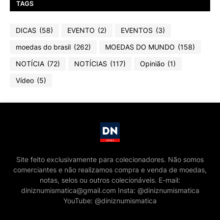
TAGS
DICAS
(58)
EVENTO
(2)
EVENTOS
(3)
moedas do brasil
(262)
MOEDAS DO MUNDO
(158)
NOTÍCIA
(72)
NOTÍCIAS
(117)
Opinião
(1)
Vídeo
(5)
Site feito exclusivamente para colecionadores. Não somos
comerciantes e não realizamos compra e venda de moedas,
notas, selos ou outros colecionáveis. E-mail:
diniznumismatica@gmail.com Insta: @diniznumismatica
YouTube: @diniznumismatica