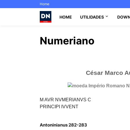
Home
HOME
UTILIDADES
DOWN
Numeriano
César Marco Au
M AVR NVMERIANVS C
PRINCIPI IVVENT
Antoninianus 282-283