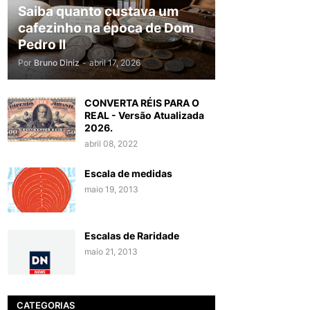
Saiba quanto custava um
cafezinho na época de Dom
Pedro II
Por
Bruno Diniz
-
abril 17, 2026
CONVERTA RÉIS PARA O
REAL - Versão Atualizada
2026.
abril 08, 2022
Escala de medidas
maio 19, 2013
Escalas de Raridade
maio 21, 2013
CATEGORIAS