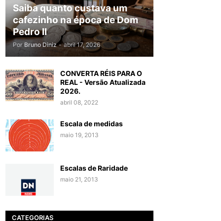
Saiba quanto custava um
cafezinho na época de Dom
Pedro II
Por
Bruno Diniz
-
abril 17, 2026
CONVERTA RÉIS PARA O
REAL - Versão Atualizada
2026.
abril 08, 2022
Escala de medidas
maio 19, 2013
Escalas de Raridade
maio 21, 2013
CATEGORIAS