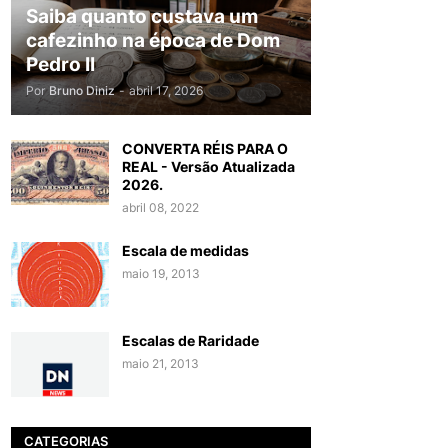
Saiba quanto custava um
cafezinho na época de Dom
Pedro II
Por
Bruno Diniz
-
abril 17, 2026
CONVERTA RÉIS PARA O
REAL - Versão Atualizada
2026.
abril 08, 2022
Escala de medidas
maio 19, 2013
Escalas de Raridade
maio 21, 2013
CATEGORIAS