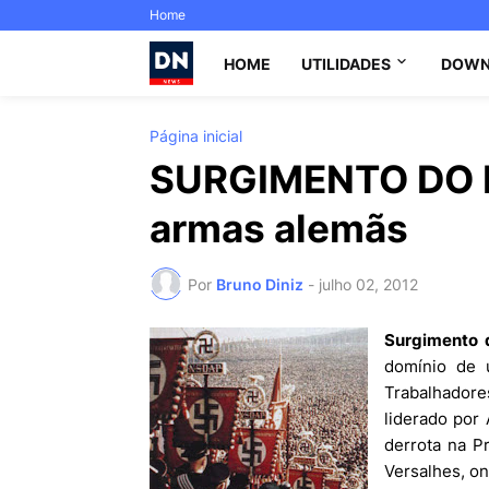
Home
HOME
UTILIDADES
DOWN
Página inicial
SURGIMENTO DO N
armas alemãs
Por
Bruno Diniz
-
julho 02, 2012
Surgimento 
domínio de u
Trabalhador
liderado por 
derrota na P
Versalhes, o