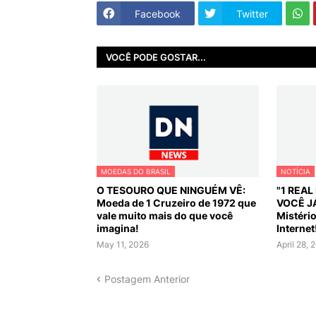
Facebook
Twitter
VOCÊ PODE GOSTAR...
MOEDAS DO BRASIL
NOTÍCIA
O TESOURO QUE NINGUÉM VÊ:
"1 REA
Moeda de 1 Cruzeiro de 1972 que
VOCÊ J
vale muito mais do que você
Mistéri
imagina!
Internet
May 11, 2026
April 28, 
Postagem Anterior