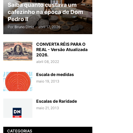
Saiba quanto custava um
cafezinho na época de Dom
Pedro II
Por
Bruno Diniz
-
abril 17, 2026
CONVERTA RÉIS PARA O
REAL - Versão Atualizada
2026.
abril 08, 2022
Escala de medidas
maio 19, 2013
Escalas de Raridade
maio 21, 2013
CATEGORIAS