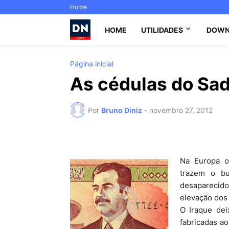
Home
HOME
UTILIDADES
DOWN
Página inicial
As cédulas do Sa
Por
Bruno Diniz
-
novembro 27, 2012
Na Europa o
trazem o bu
desaparecido
elevação dos
O Iraque dei
fabricadas a