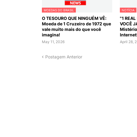
MOEDAS DO BRASIL
NOTÍCIA
O TESOURO QUE NINGUÉM VÊ:
"1 REA
Moeda de 1 Cruzeiro de 1972 que
VOCÊ J
vale muito mais do que você
Mistéri
imagina!
Internet
May 11, 2026
April 28, 
Postagem Anterior