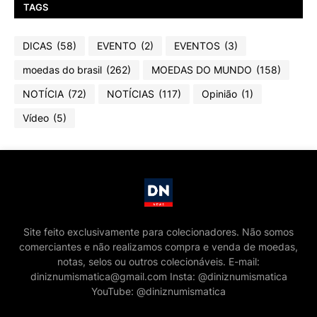
TAGS
DICAS
(58)
EVENTO
(2)
EVENTOS
(3)
moedas do brasil
(262)
MOEDAS DO MUNDO
(158)
NOTÍCIA
(72)
NOTÍCIAS
(117)
Opinião
(1)
Vídeo
(5)
Site feito exclusivamente para colecionadores. Não somos
comerciantes e não realizamos compra e venda de moedas,
notas, selos ou outros colecionáveis. E-mail:
diniznumismatica@gmail.com Insta: @diniznumismatica
YouTube: @diniznumismatica