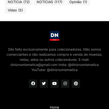
NOTÍCIA
(72)
NOTÍCIAS
(117)
Opinião
(1)
Vídeo
(5)
Site feito exclusivamente para colecionadores. Não somos
comerciantes e não realizamos compra e venda de moedas,
notas, selos ou outros colecionáveis. E-mail:
diniznumismatica@gmail.com Insta: @diniznumismatica
YouTube: @diniznumismatica
Home