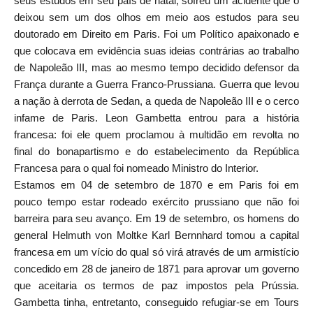
seus estudos em seu país de natal, sofreu um acidente que o
deixou sem um dos olhos em meio aos estudos para seu
doutorado em Direito em Paris. Foi um Político apaixonado e
que colocava em evidência suas ideias contrárias ao trabalho
de Napoleão III, mas ao mesmo tempo decidido defensor da
França durante a Guerra Franco-Prussiana. Guerra que levou
a nação à derrota de Sedan, a queda de Napoleão III e o cerco
infame de Paris. Leon Gambetta entrou para a história
francesa: foi ele quem proclamou à multidão em revolta no
final do bonapartismo e do estabelecimento da República
Francesa para o qual foi nomeado Ministro do Interior.
Estamos em 04 de setembro de 1870 e em Paris foi em
pouco tempo estar rodeado exército prussiano que não foi
barreira para seu avanço. Em 19 de setembro, os homens do
general Helmuth von Moltke Karl Bernnhard tomou a capital
francesa em um vício do qual só virá através de um armistício
concedido em 28 de janeiro de 1871 para aprovar um governo
que aceitaria os termos de paz impostos pela Prússia.
Gambetta tinha, entretanto, conseguido refugiar-se em Tours