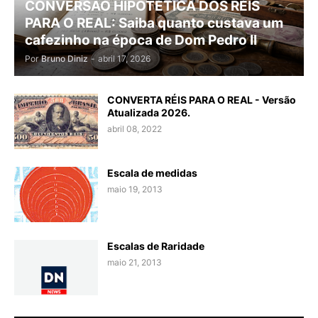
CONVERSÃO HIPOTÉTICA DOS RÉIS
PARA O REAL: Saiba quanto custava um
cafezinho na época de Dom Pedro II
Por
Bruno Diniz
-
abril 17, 2026
CONVERTA RÉIS PARA O REAL - Versão
Atualizada 2026.
abril 08, 2022
Escala de medidas
maio 19, 2013
Escalas de Raridade
maio 21, 2013