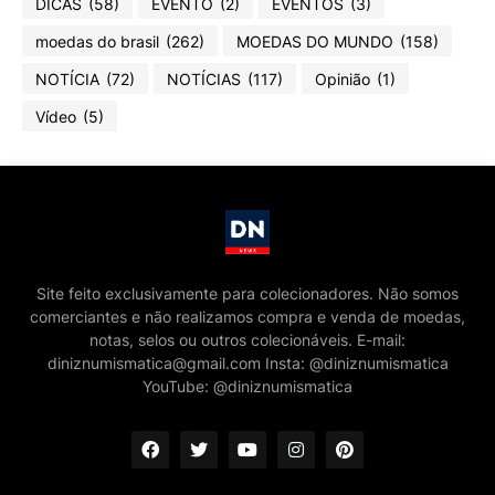
DICAS
(58)
EVENTO
(2)
EVENTOS
(3)
moedas do brasil
(262)
MOEDAS DO MUNDO
(158)
NOTÍCIA
(72)
NOTÍCIAS
(117)
Opinião
(1)
Vídeo
(5)
Site feito exclusivamente para colecionadores. Não somos
comerciantes e não realizamos compra e venda de moedas,
notas, selos ou outros colecionáveis. E-mail:
diniznumismatica@gmail.com Insta: @diniznumismatica
YouTube: @diniznumismatica