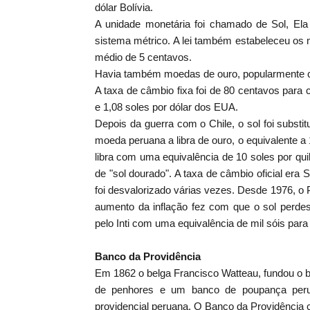
dólar Bolívia.
A unidade monetária foi chamado de Sol, El
sistema métrico. A lei também estabeleceu os me
médio de 5 centavos.
Havia também moedas de ouro, popularmente c
A taxa de câmbio fixa foi de 80 centavos para c
e 1,08 soles por dólar dos EUA.
Depois da guerra com o Chile, o sol foi subst
moeda peruana a libra de ouro, o equivalente a 10
libra com uma equivalência de 10 soles por quilo
de "sol dourado". A taxa de câmbio oficial era
foi desvalorizado várias vezes. Desde 1976, o 
aumento da inflação fez com que o sol perde
pelo Inti com uma equivalência de mil sóis para 
Banco da Providência
Em 1862 o belga Francisco Watteau, fundou o ba
de penhores e um banco de poupança peruan
providencial peruana. O Banco da Providência