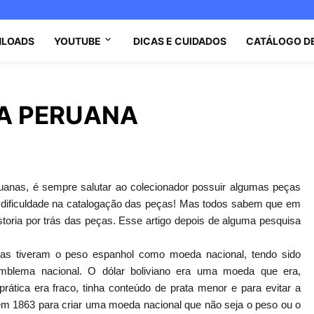
LOADS
YOUTUBE
DICAS E CUIDADOS
CATÁLOGO D
A PERUANA
uanas, é sempre salutar ao colecionador possuir algumas peças
dificuldade na catalogação das peças! Mas todos sabem que em
ria por trás das peças. Esse artigo depois de alguma pesquisa
canas tiveram o peso espanhol como moeda nacional, tendo sido
blema nacional. O dólar boliviano era uma moeda que era,
ática era fraco, tinha conteúdo de prata menor e para evitar a
e em 1863 para criar uma moeda nacional que não seja o peso ou o