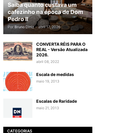
Saiba quanto custava um
cafezinho na época de Dom
Pedro II
Por
Bruno Diniz
-
abril 17, 2026
CONVERTA RÉIS PARA O
REAL - Versão Atualizada
2026.
abril 08, 2022
Escala de medidas
maio 19, 2013
Escalas de Raridade
maio 21, 2013
CATEGORIAS