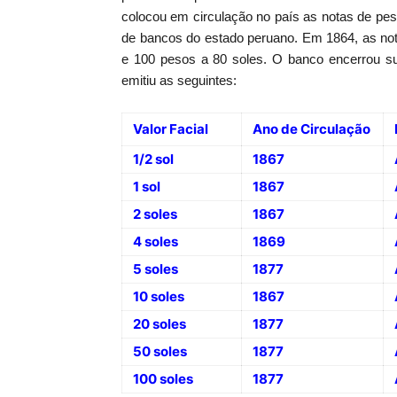
colocou em circulação no país as notas de pe
de bancos do estado peruano. Em 1864, as not
e 100 pesos a 80 soles. O banco encerrou s
emitiu as seguintes:
Valor Facial
Ano de Circulação
1/2 sol
1867
1 sol
1867
2 soles
1867
4 soles
1869
5 soles
1877
10 soles
1867
20 soles
1877
50 soles
1877
100 soles
1877