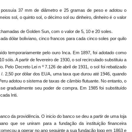
a possuía 37 mm de diâmetro e 25 gramas de peso e adotou o
ios sol, o quinto sol, o décimo sol ou dinheiro, dinheiro é o valor
hamadas de Golden Sun, com o valor de 5, 10 e 20 soles.
ada dólar boliviano, cinco francos para cada cinco soles por quilo
ituído temporariamente pelo ouro Inca. Em 1897, foi adotado como
 sóis. A partir de fevereiro de 1930, o sol recirculado substituiu a
. Pelo Decreto Lei n º 7.126 de abril de 1931, o sol foi rebatizado
 S /. 2,50 por dólar dos EUA, uma taxa que durou até 1946, quando
Peru adotou o sistema de taxas de câmbio flutuante. No entanto, o
sse gradualmente seu poder de compra. Em 1985 foi substituído
cada Inti.
nco da providência. O inicio do banco se deu a partir de uma loja
o que se uniram para a fundação da instituição financeira
 começou a operar no ano seguinte a sua fundação logo em 1863 e