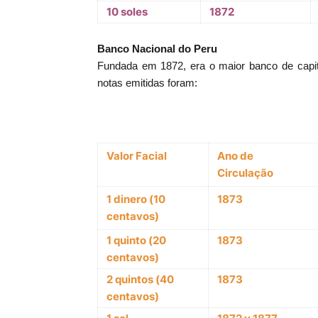
10 soles
1872
Banco Nacional do Peru
Fundada em 1872, era o maior banco de capi
notas emitidas foram:
Valor Facial
Ano de
Circulação
1 dinero (10
1873
centavos)
1 quinto (20
1873
centavos)
2 quintos (40
1873
centavos)