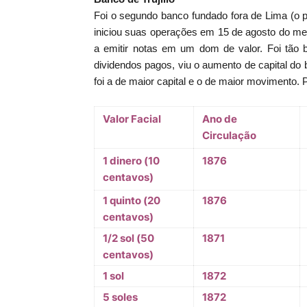
Foi o segundo banco fundado fora de Lima (o pri
iniciou suas operações em 15 de agosto do m
a emitir notas em um dom de valor. Foi tão
dividendos pagos, viu o aumento de capital do
foi a de maior capital e o de maior movimento. P
Valor Facial
Ano de
Circulação
1 dinero (10
1876
centavos)
1 quinto (20
1876
centavos)
1/2 sol (50
1871
centavos)
1 sol
1872
5 soles
1872