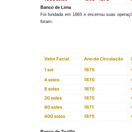
Banco de Lima
Foi fundada em 1869 e encerrou suas operaç
foram:
Valor Facial
Ano de Circulação
1 sol
1875
4 soles
1870
8 soles
1870
20 soles
1875
80 soles
1871
400 soles
1875
Banco de Trujillo