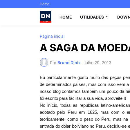
Home
HOME
UTILIDADES
DOWN
Página inicial
A SAGA DA MOED
Por
Bruno Diniz
-
julho 29, 2013
Eu particularmente gosto muito das peças per
de determinados países, mas com isso vem a 
nosso blog contamos também um pouco da histo
foi escrito para facilitar a sua vida, aproveite!!!
No início, todas as repúblicas latino-ameri
adotado pelo Peru em 1825, mas com o em
teoricamente, como o peso do Peru, mas na pr
entrada do dólar boliviano no Peru, decidiu-s