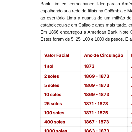
Bank Limited, como banco líder para a Amér
espalhando sua rede de filiais na Colômbia e Mé
ao escritório Lima a quantia de um milhão 
estabeleceu-se em Callao e anos mais tarde, e
Em 1866 encarregou a American Bank Note Co
Estes foram de 5, 25, 100 e 1000 de pesos. E a
Valor Facial
Ano de Circulação
1 sol
1873
2 soles
1869 - 1873
5 soles
1869 - 1873
10 soles
1869 - 1873
25 soles
1871 - 1873
100 soles
1871 - 1875
400 soles
1867 - 1873
1000 soles
1863 - 1873