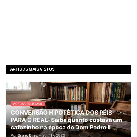
ARTIGOS MAIS VISTOS
MOEDAS DO BRASIL
CONVERSÃO HIPOTÉTICA DOS RÉIS
PARA O REAL: Saiba quanto custava um
cafezinho na época de Dom Pedro II
Por
Bruno Diniz
-
abril 17, 2026