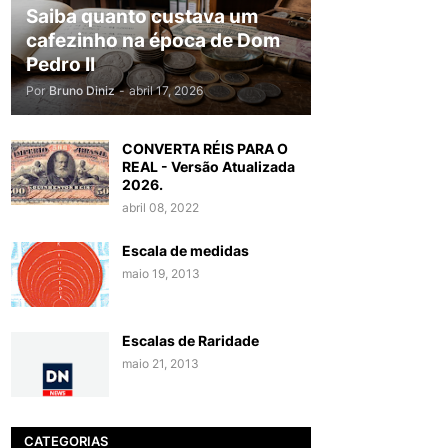
Saiba quanto custava um
cafezinho na época de Dom
Pedro II
Por
Bruno Diniz
-
abril 17, 2026
CONVERTA RÉIS PARA O
REAL - Versão Atualizada
2026.
abril 08, 2022
Escala de medidas
maio 19, 2013
Escalas de Raridade
maio 21, 2013
CATEGORIAS