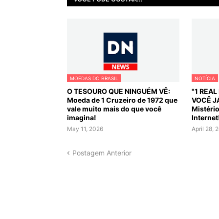
MOEDAS DO BRASIL
NOTÍCIA
O TESOURO QUE NINGUÉM VÊ:
"1 REA
Moeda de 1 Cruzeiro de 1972 que
VOCÊ J
vale muito mais do que você
Mistéri
imagina!
Internet
May 11, 2026
April 28, 
Postagem Anterior