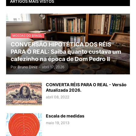
ARTIGOS MAIS VISTOS
MOEDAS DO BRASIL
CONVERSÃO HIPOTÉTICA DOS RÉIS
PARA O REAL: Saiba quanto custava um
cafezinho na época de Dom Pedro II
Por
Bruno Diniz
-
abril 17, 2026
CONVERTA RÉIS PARA O REAL - Versão
Atualizada 2026.
abril 08, 2022
Escala de medidas
maio 19, 2013