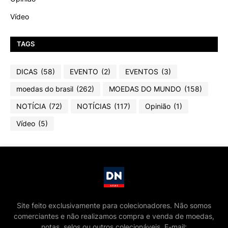
Vídeo
TAGS
DICAS
(58)
EVENTO
(2)
EVENTOS
(3)
moedas do brasil
(262)
MOEDAS DO MUNDO
(158)
NOTÍCIA
(72)
NOTÍCIAS
(117)
Opinião
(1)
Vídeo
(5)
Site feito exclusivamente para colecionadores. Não somos
comerciantes e não realizamos compra e venda de moedas,
notas, selos ou outros colecionáveis. E-mail: