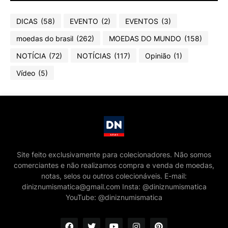
DICAS
(58)
EVENTO
(2)
EVENTOS
(3)
moedas do brasil
(262)
MOEDAS DO MUNDO
(158)
NOTÍCIA
(72)
NOTÍCIAS
(117)
Opinião
(1)
Vídeo
(5)
Site feito exclusivamente para colecionadores. Não somos
comerciantes e não realizamos compra e venda de moedas,
notas, selos ou outros colecionáveis. E-mail:
diniznumismatica@gmail.com Insta: @diniznumismatica
YouTube: @diniznumismatica