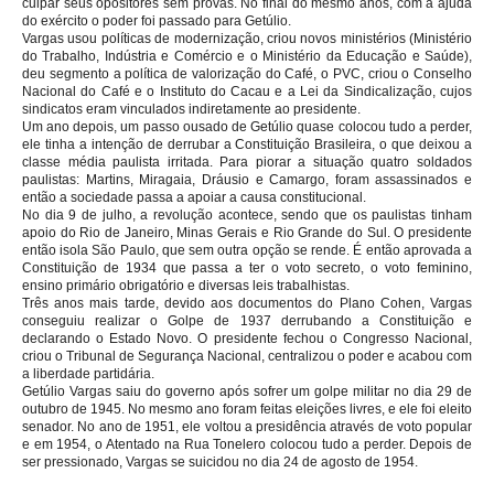
culpar seus opositores sem provas. No final do mesmo anos, com a ajuda
do exército o poder foi passado para Getúlio.
Vargas usou políticas de modernização, criou novos ministérios (Ministério
do Trabalho, Indústria e Comércio e o Ministério da Educação e Saúde),
deu segmento a política de valorização do Café, o PVC, criou o Conselho
Nacional do Café e o Instituto do Cacau e a Lei da Sindicalização, cujos
sindicatos eram vinculados indiretamente ao presidente.
Um ano depois, um passo ousado de Getúlio quase colocou tudo a perder,
ele tinha a intenção de derrubar a Constituição Brasileira, o que deixou a
classe média paulista irritada. Para piorar a situação quatro soldados
paulistas: Martins, Miragaia, Dráusio e Camargo, foram assassinados e
então a sociedade passa a apoiar a causa constitucional.
No dia 9 de julho, a revolução acontece, sendo que os paulistas tinham
apoio do Rio de Janeiro, Minas Gerais e Rio Grande do Sul. O presidente
então isola São Paulo, que sem outra opção se rende. É então aprovada a
Constituição de 1934 que passa a ter o voto secreto, o voto feminino,
ensino primário obrigatório e diversas leis trabalhistas.
Três anos mais tarde, devido aos documentos do Plano Cohen, Vargas
conseguiu realizar o Golpe de 1937 derrubando a Constituição e
declarando o Estado Novo. O presidente fechou o Congresso Nacional,
criou o Tribunal de Segurança Nacional, centralizou o poder e acabou com
a liberdade partidária.
Getúlio Vargas saiu do governo após sofrer um golpe militar no dia 29 de
outubro de 1945. No mesmo ano foram feitas eleições livres, e ele foi eleito
senador. No ano de 1951, ele voltou a presidência através de voto popular
e em 1954, o Atentado na Rua Tonelero colocou tudo a perder. Depois de
ser pressionado, Vargas se suicidou no dia 24 de agosto de 1954.