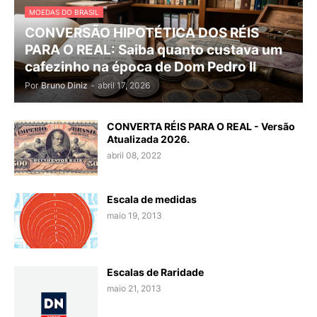
MOEDAS DO BRASIL
CONVERSÃO HIPOTÉTICA DOS RÉIS
PARA O REAL: Saiba quanto custava um
cafezinho na época de Dom Pedro II
Por
Bruno Diniz
-
abril 17, 2026
CONVERTA RÉIS PARA O REAL - Versão
Atualizada 2026.
abril 08, 2022
Escala de medidas
maio 19, 2013
Escalas de Raridade
maio 21, 2013