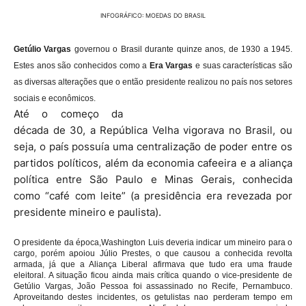
INFOGRÁFICO: MOEDAS DO BRASIL
Getúlio Vargas
governou o Brasil durante quinze anos, de 1930 a 1945.
Estes anos são conhecidos como a
Era Vargas
e suas características são
as diversas alterações que o então presidente realizou no país nos setores
sociais e econômicos.
Até o começo da
década de 30, a República Velha vigorava no Brasil, ou
seja, o país possuía uma centralização de poder entre os
partidos políticos, além da economia cafeeira e a aliança
política entre São Paulo e Minas Gerais, conhecida
como “café com leite” (a presidência era revezada por
presidente mineiro e paulista).
O presidente da época,Washington Luis deveria indicar um mineiro para o
cargo, porém apoiou Júlio Prestes, o que causou a conhecida revolta
armada, já que a Aliança Liberal afirmava que tudo era uma fraude
eleitoral. A situação ficou ainda mais crítica quando o vice-presidente de
Getúlio Vargas, João Pessoa foi assassinado no Recife, Pernambuco.
Aproveitando destes incidentes, os getulistas nao perderam tempo em