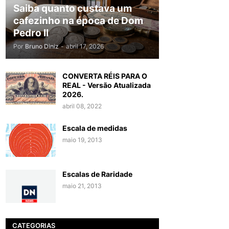
Saiba quanto custava um
cafezinho na época de Dom
Pedro II
Por
Bruno Diniz
-
abril 17, 2026
CONVERTA RÉIS PARA O
REAL - Versão Atualizada
2026.
abril 08, 2022
Escala de medidas
maio 19, 2013
Escalas de Raridade
maio 21, 2013
CATEGORIAS