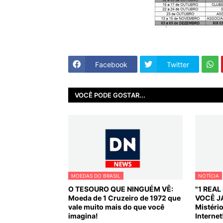
Facebook
Twitter
VOCÊ PODE GOSTAR...
MOEDAS DO BRASIL
NOTÍCIA
O TESOURO QUE NINGUÉM VÊ:
"1 REA
Moeda de 1 Cruzeiro de 1972 que
VOCÊ J
vale muito mais do que você
Mistéri
imagina!
Internet