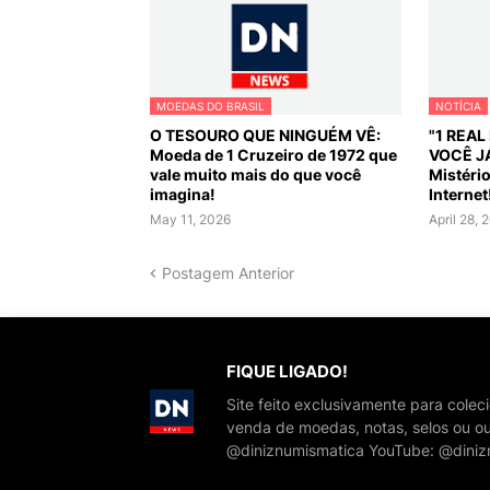
MOEDAS DO BRASIL
NOTÍCIA
O TESOURO QUE NINGUÉM VÊ:
"1 REA
Moeda de 1 Cruzeiro de 1972 que
VOCÊ J
vale muito mais do que você
Mistéri
imagina!
Internet
May 11, 2026
April 28, 
Postagem Anterior
FIQUE LIGADO!
Site feito exclusivamente para cole
venda de moedas, notas, selos ou ou
@diniznumismatica YouTube: @diniz