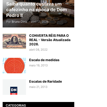
Saiba quanto custava um
cafezinho na época de Dom
Pedro II
Por
Bruno Diniz
-
abril 17, 2026
CONVERTA RÉIS PARA O
REAL - Versão Atualizada
2026.
abril 08, 2022
Escala de medidas
maio 19, 2013
Escalas de Raridade
maio 21, 2013
CATEGORIAS