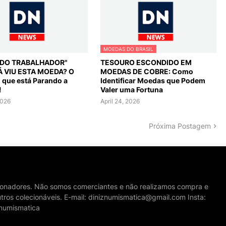
MOEDAS DO BRASIL
L DO TRABALHADOR"
TESOURO ESCONDIDO EM
Á VIU ESTA MOEDA? O
MOEDAS DE COBRE: Como
o que está Parando a
Identificar Moedas que Podem
!
Valer uma Fortuna
2026
April 24, 2026
Próxima Postagem
cionadores. Não somos comerciantes e não realizamos compra e
tros colecionáveis. E-mail: diniznumismatica@gmail.com Insta:
numismatica