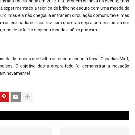
istica foi cunhada em 2012. Ela também brilhava no escuro, mas 
via experimentado a técnica de brilho no escuro com uma moeda de 
uro, mas ela não chegou a entrar em circulação comum, teve, mas 
a colecionadores. Isso faz com que está seja a primeira posta em 
as de fato é a segunda moeda e não a primeira.
moeda do mundo que brilha no escuro coube à Royal Canadian Mint, 
íses. O objetivo desta empreitada foi demonstrar a inovação 
am novamente! 