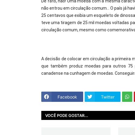
De fato, não! Uma moeda com a mesma caracter
não entrou em circulação comum... O país já ha
25 centavos que exibia um esqueleto de dinossa
teve uma tiragem de 25 mil moedas voltadas par
circulação comum, mesmo como comemorativa, m
A decisão de colocar em circulação a primeira 
que também produz moedas para outros 75 pa
canadense na cunhagem de moedas. Conseguir
Facebook
Twitter
VOCÊ PODE GOSTAR...