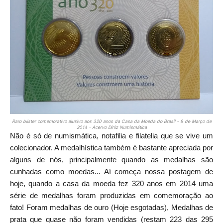
Raro blister comemorativo alusivo aos 320 anos da Casa da Moeda do Brasil - 8 de Março de
2014 - Acervo Diniz Numismática
Não é só de numismática, notafilia e filatelia que se vive um
colecionador. A medalhística também é bastante apreciada por
alguns de nós, principalmente quando as medalhas são
cunhadas como moedas... Aí começa nossa postagem de
hoje, quando a casa da moeda fez 320 anos em 2014 uma
série de medalhas foram produzidas em comemoração ao
fato! Foram medalhas de ouro (Hoje esgotadas), Medalhas de
prata que quase não foram vendidas (restam 223 das 295