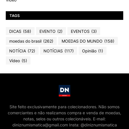
TAGS
DICAS
(58)
EVENTO
(2)
EVENTOS
(3)
moedas do brasil
(262)
MOEDAS DO MUNDO
(158)
NOTÍCIA
(72)
NOTÍCIAS
(117)
Opinião
(1)
Vídeo
(5)
Site feito exclusivamente para colecionadores. Não somos
comerciantes e não realizamos compra e venda de moedas,
notas, selos ou outros colecionáveis. E-mail:
diniznumismatica@gmail.com Insta: @diniznumismatica