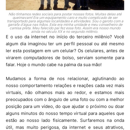
Não tínhamos redes sociais para postar nossas fotos. Muitas delas até
queimavam! Era um equipamento caro e muito complicado de ser
transportado para algumas localidades e atividades. Sou o garoto com a
garrafa d'água nas mãos. Esta era minha unidade e meu conselheiro de
camisa preta. Meu falecido pai fez essa foto. Assim era nosso mundo
ainda no século XX e no segundo milênio.
E o uso da internet no início do terceiro milênio? Você
algum dia imaginou ter um perfil pessoal ou até mesmo
ler esta postagem em um celular? Os celulares, antes de
virarem computadores de bolso, serviam somente para
falar. Hoje o mundo cabe na palma da sua mão!
Mudamos a forma de nos relacionar, aglutinando ao
nosso comportamento relações e reações cada vez mais
virtuais, não olhamos mais ao redor, e estamos mais
preocupados com o ângulo de uma foto ou com a melhor
posição para um vídeo, do que ajudar o próximo ou doar
alguns minutos do nosso tempo virtual para aqueles que
estão ao nosso lado fisicamente. Surfaremos na onda
útil, mas muito perigosa, da internet e seus atrativos,