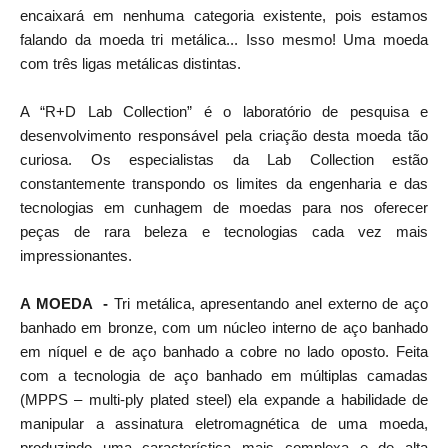
encaixará em nenhuma categoria existente, pois estamos
falando da moeda tri metálica... Isso mesmo! Uma moeda
com três ligas metálicas distintas.
A “R+D Lab Collection” é o laboratório de pesquisa e
desenvolvimento responsável pela criação desta moeda tão
curiosa. Os especialistas da Lab Collection estão
constantemente transpondo os limites da engenharia e das
tecnologias em cunhagem de moedas para nos oferecer
peças de rara beleza e tecnologias cada vez mais
impressionantes.
A MOEDA
-
Tri metálica, apresentando anel externo de aço
banhado em bronze, com um núcleo interno de aço banhado
em níquel e de aço banhado a cobre no lado oposto. Feita
com a tecnologia de aço banhado em múltiplas camadas
(MPPS – multi-ply plated steel) ela expande a habilidade de
manipular a assinatura eletromagnética de uma moeda,
produzindo uma característica mais complexa e de alta