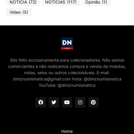
NOTÍCIA
(72)
NOTÍCIAS
(117)
Opinião
(1)
Vídeo
(5)
Site feito exclusivamente para colecionadores. Não somos
comerciantes e não realizamos compra e venda de moedas,
notas, selos ou outros colecionáveis. E-mail:
diniznumismatica@gmail.com Insta: @diniznumismatica
YouTube: @diniznumismatica
Home