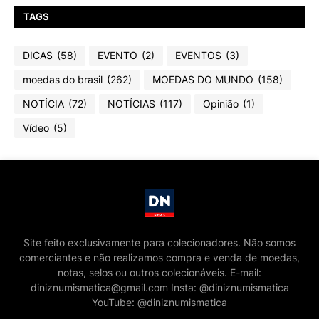
TAGS
DICAS
(58)
EVENTO
(2)
EVENTOS
(3)
moedas do brasil
(262)
MOEDAS DO MUNDO
(158)
NOTÍCIA
(72)
NOTÍCIAS
(117)
Opinião
(1)
Vídeo
(5)
Site feito exclusivamente para colecionadores. Não somos
comerciantes e não realizamos compra e venda de moedas,
notas, selos ou outros colecionáveis. E-mail:
diniznumismatica@gmail.com Insta: @diniznumismatica
YouTube: @diniznumismatica