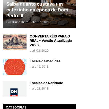
Saiba quanto custava um
cafezinho na época de Dom
Pedro II
Por
Bruno Diniz
-
abril 17, 2026
CONVERTA RÉIS PARA O
REAL - Versão Atualizada
2026.
abril 08, 2022
Escala de medidas
maio 19, 2013
Escalas de Raridade
maio 21, 2013
CATEGORIAS