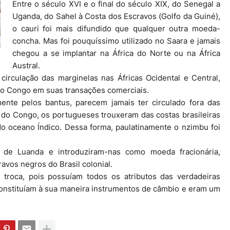
Entre o século XVI e o final do século XIX, do Senegal a
Uganda, do Sahel à Costa dos Escravos (Golfo da Guiné),
o cauri foi mais difundido que qualquer outra moeda-
concha. Mas foi pouquíssimo utilizado no Saara e jamais
chegou a se implantar na África do Norte ou na África
Austral.
rculação das marginelas nas Áfricas Ocidental e Central,
 do Congo em suas transações comerciais.
mente pelos bantus, parecem jamais ter circulado fora das
is do Congo, os portugueses trouxeram das costas brasileiras
do oceano Índico. Dessa forma, paulatinamente o nzimbu foi
 de Luanda e introduziram-nas como moeda fracionária,
avos negros do Brasil colonial.
troca, pois possuíam todos os atributos das verdadeiras
onstituíam à sua maneira instrumentos de câmbio e eram um