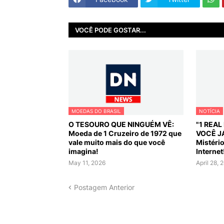
VOCÊ PODE GOSTAR...
MOEDAS DO BRASIL
NOTÍCIA
O TESOURO QUE NINGUÉM VÊ:
"1 REA
Moeda de 1 Cruzeiro de 1972 que
VOCÊ J
vale muito mais do que você
Mistéri
imagina!
Internet
May 11, 2026
April 28, 
Postagem Anterior