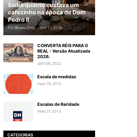
Saiba quanto custava um
cafezinho na época de Dom
Pedro II
Por
Bruno Diniz
-
abril 17, 2026
CONVERTA RÉIS PARA O
REAL - Versão Atualizada
2026.
abril 08, 2022
Escala de medidas
maio 19, 2013
Escalas de Raridade
maio 21, 2013
CATEGORIAS