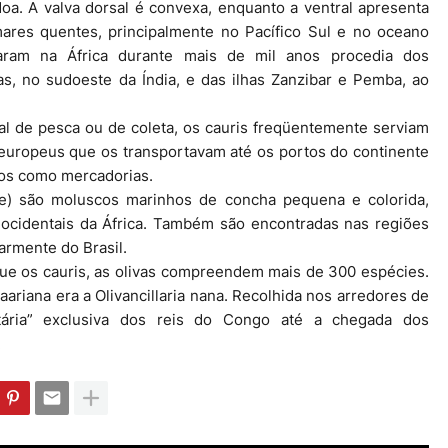
a. A valva dorsal é convexa, enquanto a ventral apresenta
res quentes, principalmente no Pacífico Sul e no oceano
laram na África durante mais de mil anos procedia dos
s, no sudoeste da Índia, e das ilhas Zanzibar e Pemba, ao
 de pesca ou de coleta, os cauris freqüentemente serviam
 europeus que os transportavam até os portos do continente
dos como mercadorias.
dae) são moluscos marinhos de concha pequena e colorida,
 ocidentais da África. Também são encontradas nas regiões
armente do Brasil.
ue os cauris, as olivas compreendem mais de 300 espécies.
ariana era a Olivancillaria nana. Recolhida nos arredores de
etária” exclusiva dos reis do Congo até a chegada dos
.