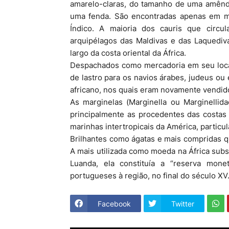
amarelo-claras, do tamanho de uma amêndo
uma fenda. São encontradas apenas em ma
Índico. A maioria dos cauris que circu
arquipélagos das Maldivas e das Laquediva
largo da costa oriental da África.
Despachados como mercadoria em seu local
de lastro para os navios árabes, judeus ou
africano, nos quais eram novamente vendi
As marginelas (Marginella ou Marginelli
principalmente as procedentes das costas
marinhas intertropicais da América, particul
Brilhantes como ágatas e mais compridas q
A mais utilizada como moeda na África subsa
Luanda, ela constituía a “reserva mon
portugueses à região, no final do século XV
Facebook
Twitter