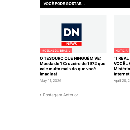
VOCÊ PODE GOSTAR...
MOEDAS DO BRASIL
NOTÍCIA
O TESOURO QUE NINGUÉM VÊ:
"1 REA
Moeda de 1 Cruzeiro de 1972 que
VOCÊ J
vale muito mais do que você
Mistéri
imagina!
Internet
May 11, 2026
April 28, 
Postagem Anterior