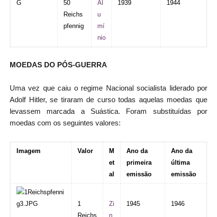
50
Al
1939
1944
Reichs
u
pfennig
mí
nio
MOEDAS DO PÓS-GUERRA
Uma vez que caiu o regime
Nacional socialista
liderado por
Adolf Hitler, se tiraram de curso todas aquelas moedas que
levassem marcada a
Suástica. Foram substituídas por
moedas com os seguintes valores:
Imagem
Valor
M
Ano da
Ano da
et
primeira
última
al
emissão
emissão
1
Zi
1945
1946
Reichs
n