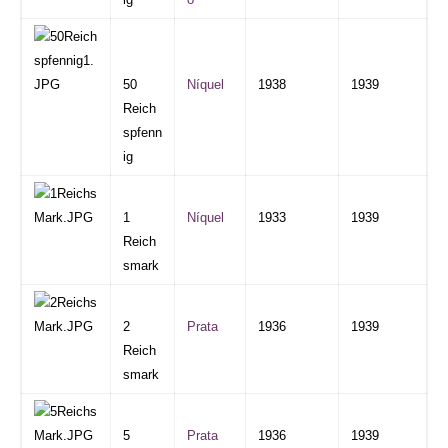
50
Níquel
1938
1939
Reich
spfenn
ig
1
Níquel
1933
1939
Reich
smark
2
Prata
1936
1939
Reich
smark
5
Prata
1936
1939