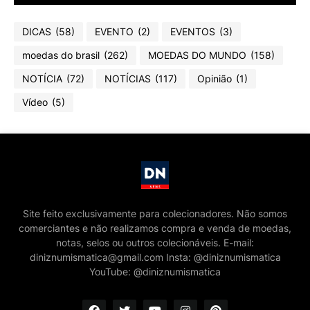
DICAS
(58)
EVENTO
(2)
EVENTOS
(3)
moedas do brasil
(262)
MOEDAS DO MUNDO
(158)
NOTÍCIA
(72)
NOTÍCIAS
(117)
Opinião
(1)
Vídeo
(5)
Site feito exclusivamente para colecionadores. Não somos
comerciantes e não realizamos compra e venda de moedas,
notas, selos ou outros colecionáveis. E-mail:
diniznumismatica@gmail.com Insta: @diniznumismatica
YouTube: @diniznumismatica