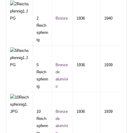
2
Bronze
1936
1940
Reich
spfenn
ig
5
Bronze
1936
1939
Reich
de
spfenn
alumíni
ig
o
10
Bronze
1936
1939
Reich
de
spfenn
alumíni
ig
o