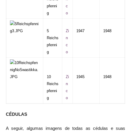
pfenni
c
g
o
5
Zi
1947
1948
Reichs
n
pfenni
c
g
o
10
Zi
1945
1948
Reichs
n
pfenni
c
g
o
CÉDULAS
A seguir, algumas imagens de todas as cédulas e suas