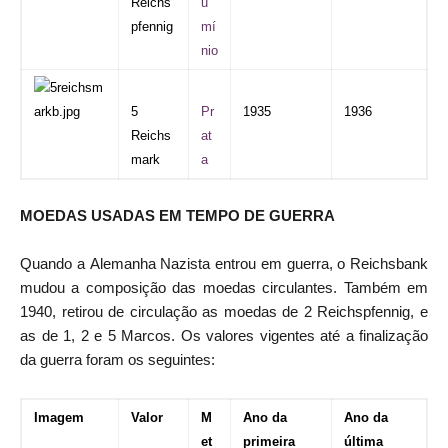
Reichs
u
pfennig
mí
nio
5
Pr
1935
1936
Reichs
at
mark
a
MOEDAS USADAS EM TEMPO DE GUERRA
Quando a
Alemanha Nazista
entrou em guerra, o Reichsbank
mudou a composição das moedas circulantes. Também em
1940, retirou de circulação as moedas de 2 Reichspfennig, e
as de 1, 2 e 5 Marcos. Os valores vigentes até a finalização
da guerra foram os seguintes:
Imagem
Valor
M
Ano da
Ano da
et
primeira
última