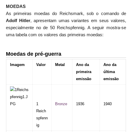
MOEDAS
As primeiras moedas do Reichsmark, sob o comando de
Adolf
Hitler
, apresentam umas variantes em seus valores,
especialmente no de 50 Reichspfennig. A seguir mostra-se
uma tabela com os valores das primeiras moedas:
Moedas de pré-guerra
Imagem
Valor
Metal
Ano da
Ano da
primeira
última
emissão
emissão
1
Bronze
1936
1940
Reich
spfenn
ig