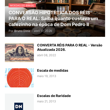
MOEDAS DO BRASIL
CONVERSÃO HIPOTÉTICA DOS RÉIS
PARA O REAL: Saiba quanto custava um
cafezinho na época de Dom Pedro II
Por
Bruno Diniz
-
abril 17, 2026
CONVERTA RÉIS PARA O REAL - Versão
Atualizada 2026.
abril 08, 2022
Escala de medidas
maio 19, 2013
Escalas de Raridade
maio 21, 2013