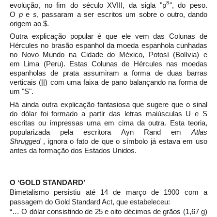
s
evolução, no fim do século XVIII, da sigla "p
", do peso.
O
p
e
s
, passaram a ser escritos um sobre o outro, dando
origem ao $.
Outra explicação popular é que ele vem das Colunas de
Hércules no brasão espanhol da moeda espanhola cunhadas
no Novo Mundo na Cidade do México, Potosí (Bolívia) e
em Lima (Peru). Estas Colunas de Hércules nas moedas
espanholas de prata assumiram a forma de duas barras
verticais (||) com uma faixa de pano balançando na forma de
um "S".
Há ainda outra explicação fantasiosa que sugere que o sinal
do dólar foi formado a partir das letras maiúsculas U e S
escritas ou impressas uma em cima da outra. Esta teoria,
popularizada pela escritora Ayn Rand em
Atlas
Shrugged
, ignora o fato de que o símbolo já estava em uso
antes da formação dos Estados Unidos.
O ‘GOLD STANDARD’
Bimetalismo persistiu até 14 de março de 1900 com a
passagem do Gold Standard Act, que estabeleceu:
“… O dólar consistindo de 25 e oito décimos de grãos (1,67 g)