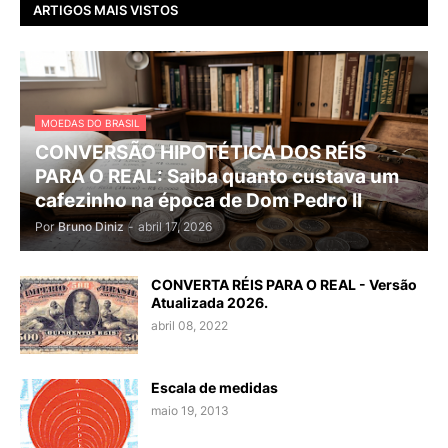
ARTIGOS MAIS VISTOS
MOEDAS DO BRASIL
CONVERSÃO HIPOTÉTICA DOS RÉIS
PARA O REAL: Saiba quanto custava um
cafezinho na época de Dom Pedro II
Por
Bruno Diniz
-
abril 17, 2026
CONVERTA RÉIS PARA O REAL - Versão
Atualizada 2026.
abril 08, 2022
Escala de medidas
maio 19, 2013