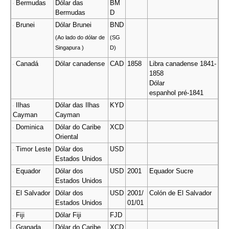
Bermudas
Dólar das
BM
Bermudas
D
Brunei
Dólar Brunei
BND
(Ao lado do dólar de
(SG
Singapura )
D)
Canadá
Dólar canadense
CAD
1858
Libra canadense 1841-
1858
Dólar
espanhol pré-1841
Ilhas
Dólar das Ilhas
KYD
Cayman
Cayman
Dominica
Dólar do Caribe
XCD
Oriental
Timor Leste
Dólar dos
USD
Estados Unidos
Equador
Dólar dos
USD
2001
Equador Sucre
Estados Unidos
El Salvador
Dólar dos
USD
2001/
Colón de El Salvador
Estados Unidos
01/01
Fiji
Dólar Fiji
FJD
Granada
Dólar do Caribe
XCD