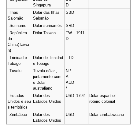
Singapura
D
Ilhas
Dólar das Ilhas
SBD
Salomão
Salomão
Suriname
Dólar surinamês
SRD
República
Dólar Taiwan
TW
1911
da
D
China(Taiwa
n)
Trinidad e
Dólar de Trinidad
TTD
Tobago
e Tobago
Tuvalu
Tuvalu dólar ,
N /
juntamente com
A
o Dólar
AUD
australiano
/
Estados
Dólar dos
USD
1792
Dólar espanhol
Unidos e seu
Estados Unidos
roteiro colonial
s territórios
Zimbábue
Dólar dos
USD
Dólar zimbabweano
Estados Unidos