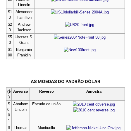
Lincoln
$1
Alexander
0
Hamilton
$2
Andrew
0
Jackson
$5
Ulysses S.
0
Grant
$1
Benjamin
00
Franklin
AS MOEDAS DO PADRÃO DÓLAR
($
Anverso
Reverso
Amostra
)
$
Abraham
Escudo da união
0,
Lincoln
0
1
$
Thomas
Monticello