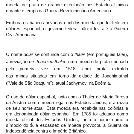
moeda de prata de grande circulação nos Estados Unidos
durante o tempo da Guerra Revolucionária Americana.
Embora os bancos privados emitidos moeda que foi feito em
dólares espanhol, o governo federal não o fez até a Guerra
Civil Americana.
O nome
dólar
se confunde com o
thaler
(em português
táler
),
abreviação de
Joachimsthaler
, uma moeda de prata cunhada
pela primeira vez em 1518, com prata extraída
das
minas
situadas em torno da cidade de Joachimsthal
("Vale de
São Joaquim
"), atual
Jáchymov
, na
Boêmia
.
O uso de dólar espanhol, junto com o Thaler de Maria Teresa
da Áustria como moeda legal nos Estados Unidos, é a razão
de seu nome atual. Esta moeda era recebida nas colônias e
era denominada dólar espanhol. Em 1785 foi adotado como
moeda oficial dos Estados Unidos, tanto o nome como o
símbolo do $, a escassez de moeda provocou a Guerra de
Independência contra o Império Britânico.