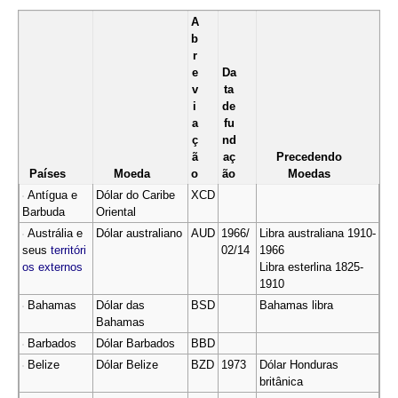
A
b
r
e
Da
v
ta
i
de
a
fu
ç
nd
ã
aç
Precedendo
Países
Moeda
o
ão
Moedas
Antígua e
Dólar do Caribe
XCD
Barbuda
Oriental
Austrália e
Dólar australiano
AUD
1966/
Libra australiana 1910-
seus
territóri
02/14
1966
os externos
Libra esterlina 1825-
1910
Bahamas
Dólar das
BSD
Bahamas libra
Bahamas
Barbados
Dólar Barbados
BBD
Belize
Dólar Belize
BZD
1973
Dólar Honduras
britânica