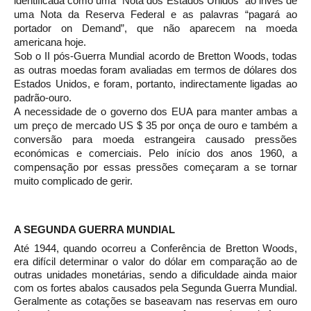
identificada como uma “Nota dos Estados Unidos” ao invés de
uma Nota da Reserva Federal e as palavras “pagará ao
portador on Demand”, que não aparecem na moeda
americana hoje.
Sob o II pós-Guerra Mundial acordo de Bretton Woods, todas
as outras moedas foram avaliadas em termos de dólares dos
Estados Unidos, e foram, portanto, indirectamente ligadas ao
padrão-ouro.
A necessidade de o governo dos EUA para manter ambas a
um preço de mercado US $ 35 por onça de ouro e também a
conversão para moeda estrangeira causado pressões
económicas e comerciais. Pelo início dos anos 1960, a
compensação por essas pressões começaram a se tornar
muito complicado de gerir.
A SEGUNDA GUERRA MUNDIAL
Até 1944, quando ocorreu a Conferência de Bretton Woods,
era difícil determinar o valor do dólar em comparação ao de
outras unidades monetárias, sendo a dificuldade ainda maior
com os fortes abalos causados pela Segunda Guerra Mundial.
Geralmente as cotações se baseavam nas reservas em ouro