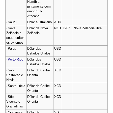
Namíbia ,
juntamente com
orand Sul-
Africano
Nauru
Dólar australiano
AUD
Nova
Dólar da Nova
NZD
1967
Nova Zelândia libra
Zelândia e
Zelândia
seus territóri
os externos
Palau
Dólar dos
USD
Estados Unidos
Porto Rico
Dólar dos
USD
Estados Unidos
São
Dólar do Caribe
XCD
Cristóvão e
Oriental
Nevis
Santa Lúcia
Dólar do Caribe
XCD
Oriental
São
Dólar do Caribe
XCD
Vicente e
Oriental
Granadinas
Cingapura
Dólar de
SG