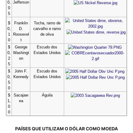
0,
Jefferson
0
5
$
Franklin
Tocha, ramo de
0,
D.
carvalho e ramo
1
Roosevel
de oliva
0
t
$
George
Escudo dos
0,
Washingt
Estados Unidos
2
on
5
$
John F.
Escudo dos
0,
Kennedy
Estados Unidos
5
0
$
Sacajaw
Águila
1,
ea
0
0
PAÍSES
QUE UTILIZAM O DÓLAR COMO MOEDA