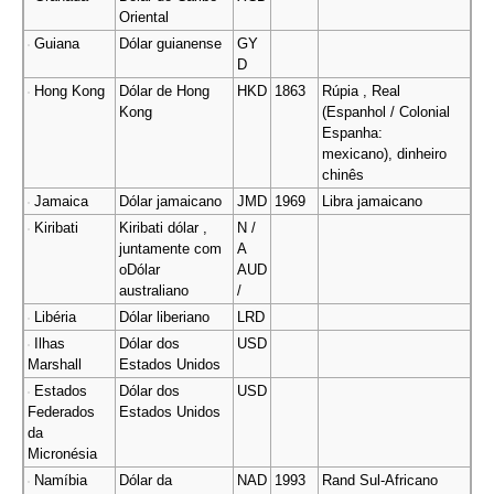
Oriental
Guiana
Dólar guianense
GY
D
Hong Kong
Dólar de Hong
HKD
1863
Rúpia , Real
Kong
(Espanhol / Colonial
Espanha:
mexicano), dinheiro
chinês
Jamaica
Dólar jamaicano
JMD
1969
Libra jamaicano
Kiribati
Kiribati dólar ,
N /
juntamente com
A
oDólar
AUD
australiano
/
Libéria
Dólar liberiano
LRD
Ilhas
Dólar dos
USD
Marshall
Estados Unidos
Estados
Dólar dos
USD
Federados
Estados Unidos
da
Micronésia
Namíbia
Dólar da
NAD
1993
Rand Sul-Africano