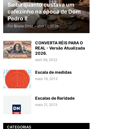
Saiba quanto custava um
cafezinho na época de Dom
Pedro II
Por
Bruno Diniz
-
abril 17, 2026
CONVERTA RÉIS PARA O
REAL - Versão Atualizada
2026.
abril 08, 2022
Escala de medidas
maio 19, 2013
Escalas de Raridade
maio 21, 2013
CATEGORIAS