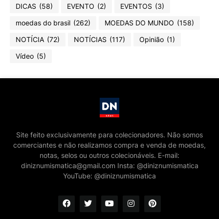
DICAS
(58)
EVENTO
(2)
EVENTOS
(3)
moedas do brasil
(262)
MOEDAS DO MUNDO
(158)
NOTÍCIA
(72)
NOTÍCIAS
(117)
Opinião
(1)
Vídeo
(5)
Site feito exclusivamente para colecionadores. Não somos
comerciantes e não realizamos compra e venda de moedas,
notas, selos ou outros colecionáveis. E-mail:
diniznumismatica@gmail.com Insta: @diniznumismatica
YouTube: @diniznumismatica