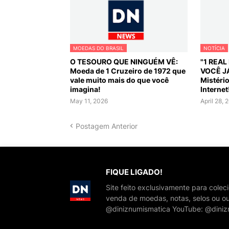
MOEDAS DO BRASIL
NOTÍCIA
O TESOURO QUE NINGUÉM VÊ:
"1 REA
Moeda de 1 Cruzeiro de 1972 que
VOCÊ J
vale muito mais do que você
Mistéri
imagina!
Internet
May 11, 2026
April 28, 
Postagem Anterior
FIQUE LIGADO!
Site feito exclusivamente para cole
venda de moedas, notas, selos ou ou
@diniznumismatica YouTube: @diniz