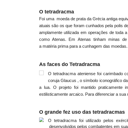
O
tetradracma
Foi uma
moeda de prata da Grécia antiga equiv
atuais
são
os que foram cunhados pela
polis
d
amplamente utilizada em operações de toda a
como Atenas.
Em
Atenas tinham minas de 
a
matéria
prima para a cunhagem das moedas
.
As faces do Tetradracma
O tetradracma ateniense foi carimbado 
coruja
Glaucus
, o símbolo iconográfico d
a lua.
O projeto foi mantido praticamente 
estilisticamente arcaico.
Para diferenciar a sua
O grande fez uso das tetradracmas
O tetradracma foi utilizado pelos
exérci
desenvolvidos pelos combatentes em su