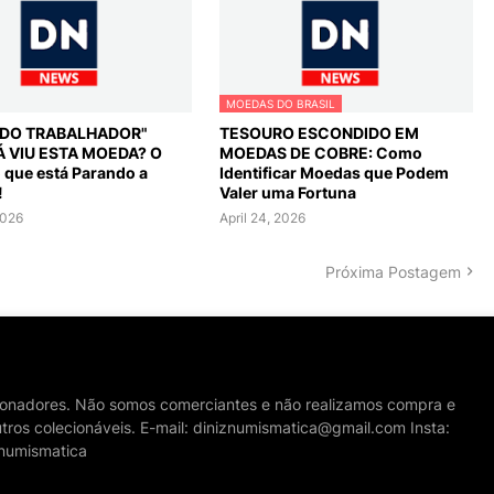
MOEDAS DO BRASIL
L DO TRABALHADOR"
TESOURO ESCONDIDO EM
Á VIU ESTA MOEDA? O
MOEDAS DE COBRE: Como
o que está Parando a
Identificar Moedas que Podem
!
Valer uma Fortuna
2026
April 24, 2026
Próxima Postagem
cionadores. Não somos comerciantes e não realizamos compra e
tros colecionáveis. E-mail: diniznumismatica@gmail.com Insta:
numismatica