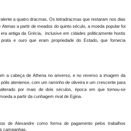
alente a quatro
dracmas.
Os tetradracmas que restaram nos dias
e
Atenas
a partir de meados do quinto século, a moeda popular foi
 era antiga da
Grécia,
inclusive em cidades politicamente hostis
prata e ouro que eram propriedade do Estado, que fornecia
com a cabeça de
Athena
no
anverso
, e no reverso a imagem da
a pólis ateniense, com um raminho de
oliveira
e um crescente para
inalterado por mais de dois séculos, época em que tornou-se
moeda
a partir da cunhagem rival de
Egina.
tos de
Alexandre como forma de pagamento pelos trabalhos
as campanhas.