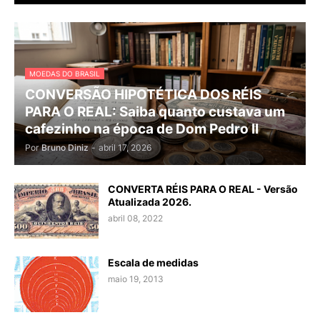
MOEDAS DO BRASIL
CONVERSÃO HIPOTÉTICA DOS RÉIS
PARA O REAL: Saiba quanto custava um
cafezinho na época de Dom Pedro II
Por
Bruno Diniz
-
abril 17, 2026
CONVERTA RÉIS PARA O REAL - Versão
Atualizada 2026.
abril 08, 2022
Escala de medidas
maio 19, 2013