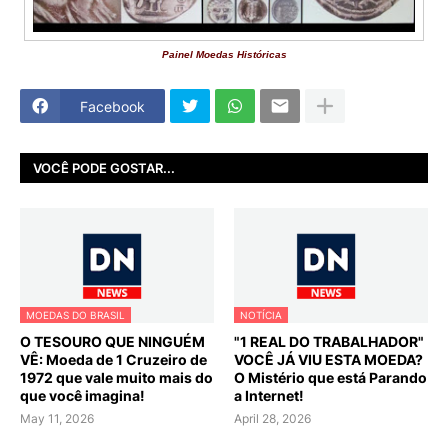
Painel Moedas Históricas
Facebook
VOCÊ PODE GOSTAR...
MOEDAS DO BRASIL
NOTÍCIA
O TESOURO QUE NINGUÉM
"1 REAL DO TRABALHADOR"
VÊ: Moeda de 1 Cruzeiro de
VOCÊ JÁ VIU ESTA MOEDA?
1972 que vale muito mais do
O Mistério que está Parando
que você imagina!
a Internet!
May 11, 2026
April 28, 2026