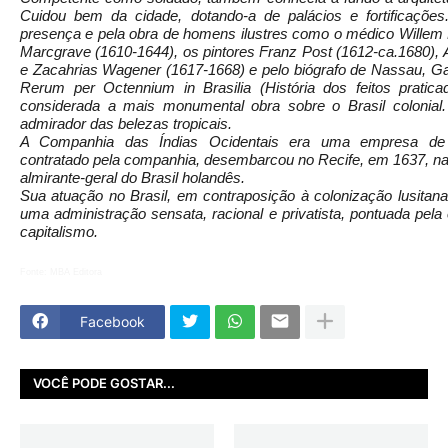
Cuidou bem da cidade, dotando-a de palácios e fortificações.
presença e pela obra de homens ilustres como o médico Willem 
Marcgrave (1610-1644), os pintores Franz Post (1612-ca.1680), 
e Zacahrias Wagener (1617-1668) e pelo biógrafo de Nassau, Ga
Rerum per Octennium in Brasilia (História dos feitos pratica
considerada a mais monumental obra sobre o Brasil colonial
admirador das belezas tropicais.
A Companhia das Índias Ocidentais era uma empresa de c
contratado pela companhia, desembarcou no Recife, em 1637, na
almirante-geral do Brasil holandês.
Sua atuação no Brasil, em contraposição à colonização lusitana, c
uma administração sensata, racional e privatista, pontuada pela é
capitalismo.
Fonte: MBA Editora
Facebook
VOCÊ PODE GOSTAR...