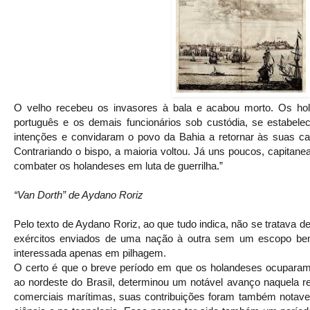
O velho recebeu os invasores à bala e acabou morto. Os ho
português e os demais funcionários sob custódia, se estabele
intenções e convidaram o povo da Bahia a retornar às suas c
Contrariando o bispo, a maioria voltou. Já uns poucos, capita
combater os holandeses em luta de guerrilha.”
“Van Dorth” de Aydano Roriz
Pelo texto de Aydano Roriz, ao que tudo indica, não se tratava 
exércitos enviados de uma nação à outra sem um escopo bem d
interessada apenas em pilhagem.
O certo é que o breve período em que os holandeses ocuparam
ao nordeste do Brasil, determinou um notável avanço naquela r
comerciais marítimas, suas contribuições foram também notavelm