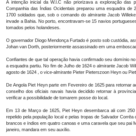
A intenção inicial da W.I.C não priorizava a exploração das 
Companhia das Índias Ocidentais preparou uma esquadra de 2
1700 soldados que, sob o comando do almirante Jacob Willeken
invade a Bahia. No porto, encontravam-se 15 navios portugueses
tomados pelos holandeses.
O governador Diogo Mendonça Furtado é posto sob custódia, ass
Johan van Dorth, posteriormente assassinado em uma emboscad
Confiantes de que tal operação havia confirmado seu domínio no
a esquadra partiu. No fim de Julho de 1624 o almirante Jacob Wi
agosto de 1624 , o vice-almirante Pieter Pieterszoon Heyn ou Piet
De Angola Piet Heyn parte em Fevereiro de 1625 para retornar 
conselho dos oficiais navais havia decidido retornar à provínci
verificar a possibilidade de tomarem posse do local.
Em 13 de Março de 1625, Piet Heyn desembarca ali com 250
repelido pela população local e pelas tropas de Salvador Corr
brancos e índios em quatro canoas e uma caravela que seu pai 
janeiro, mandara em seu auxílio.