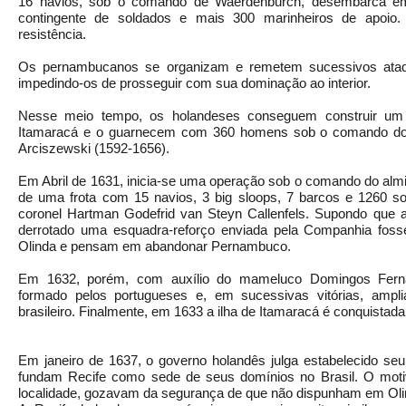
16 navios, sob o comando de Waerdenburch, desembarca 
contingente de soldados e mais 300 marinheiros de apoio.
resistência.
Os pernambucanos se organizam e remetem sucessivos ataqu
impedindo-os de prosseguir com sua dominação ao interior.
Nesse meio tempo, os holandeses conseguem construir um f
Itamaracá e o guarnecem com 360 homens sob o comando do 
Arciszewski (1592-1656).
Em Abril de 1631, inicia-se uma operação sob o comando do almir
de uma frota com 15 navios, 3 big sloops, 7 barcos e 1260 s
coronel Hartman Godefrid van Steyn Callenfels. Supondo que 
derrotado uma esquadra-reforço enviada pela Companhia fos
Olinda e pensam em abandonar Pernambuco.
Em 1632, porém, com auxílio do mameluco Domingos Fern
formado pelos portugueses e, em sucessivas vitórias, amp
brasileiro. Finalmente, em 1633 a ilha de Itamaracá é conquista
Em janeiro de 1637, o governo holandês julga estabelecido se
fundam Recife como sede de seus domínios no Brasil. O moti
localidade, gozavam da segurança de que não dispunham em Oli