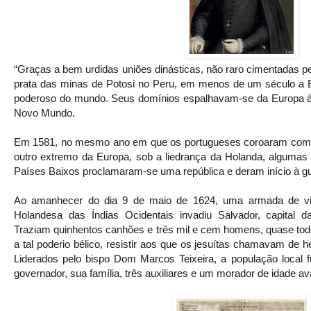
“Graças a bem urdidas uniões dinásticas, não raro cimentadas p
prata das minas de Potosi no Peru, em menos de um século a E
poderoso do mundo. Seus domínios espalhavam-se da Europa à Á
Novo Mundo.
Em 1581, no mesmo ano em que os portugueses coroaram como se
outro extremo da Europa, sob a liedrança da Holanda, algumas
Países Baixos proclamaram-se uma república e deram início à gu
Ao amanhecer do dia 9 de maio de 1624, uma armada de vi
Holandesa das Índias Ocidentais invadiu Salvador, capital da
Traziam quinhentos canhões e três mil e cem homens, quase tod
a tal poderio bélico, resistir aos que os jesuítas chamavam de 
Liderados pelo bispo Dom Marcos Teixeira, a população local 
governador, sua família, três auxiliares e um morador de idade av