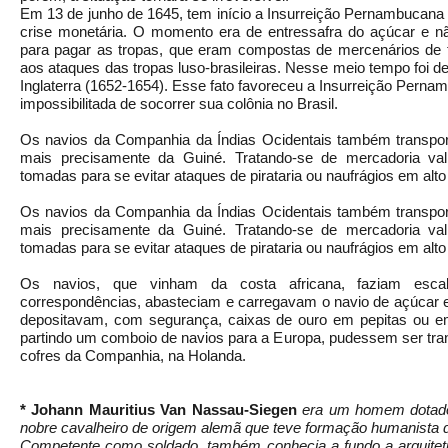
Em 13 de junho de 1645, tem início a Insurreição Pernambucana
crise monetária. O momento era de entressafra do açúcar e não
para pagar as tropas, que eram compostas de mercenários de t
aos ataques das tropas luso-brasileiras. Nesse meio tempo foi d
Inglaterra (1652-1654). Esse fato favoreceu a Insurreição Perna
impossibilitada de socorrer sua colônia no Brasil.
Os navios da Companhia da Índias Ocidentais também transport
mais precisamente da Guiné. Tratando-se de mercadoria va
tomadas para se evitar ataques de pirataria ou naufrágios em alto
Os navios da Companhia da Índias Ocidentais também transport
mais precisamente da Guiné. Tratando-se de mercadoria va
tomadas para se evitar ataques de pirataria ou naufrágios em alto
Os navios, que vinham da costa africana, faziam esca
correspondências, abasteciam e carregavam o navio de açúcar e
depositavam, com segurança, caixas de ouro em pepitas ou e
partindo um comboio de navios para a Europa, pudessem ser tr
cofres da Companhia, na Holanda.
* Johann Mauritius Van Nassau-Siegen
era um homem dotado
nobre cavalheiro de origem alemã que teve formação humanista d
Competente como soldado, também conhecia a fundo a arquitetura