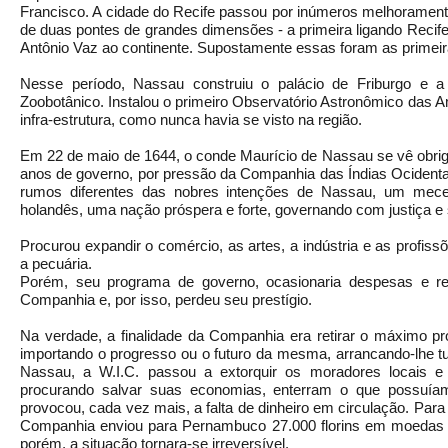
Francisco. A cidade do Recife passou por inúmeros melhorament
de duas pontes de grandes dimensões - a primeira ligando Recife à
Antônio Vaz ao continente. Supostamente essas foram as primeira
Nesse período, Nassau construiu o palácio de Friburgo e 
Zoobotânico. Instalou o primeiro Observatório Astronômico das A
infra-estrutura, como nunca havia se visto na região.
Em 22 de maio de 1644, o conde Maurício de Nassau se vê obrig
anos de governo, por pressão da Companhia das Índias Ocidentai
rumos diferentes das nobres intenções de Nassau, um mece
holandês, uma nação próspera e forte, governando com justiça e 
Procurou expandir o comércio, as artes, a indústria e as profissõ
a pecuária.
Porém, seu programa de governo, ocasionaria despesas e red
Companhia e, por isso, perdeu seu prestígio.
Na verdade, a finalidade da Companhia era retirar o máximo pro
importando o progresso ou o futuro da mesma, arrancando-lhe tu
Nassau, a W.I.C. passou a extorquir os moradores locais e 
procurando salvar suas economias, enterram o que possuíam 
provocou, cada vez mais, a falta de dinheiro em circulação. Para
Companhia enviou para Pernambuco 27.000 florins em moedas de
porém, a situação tornara-se irreversível.