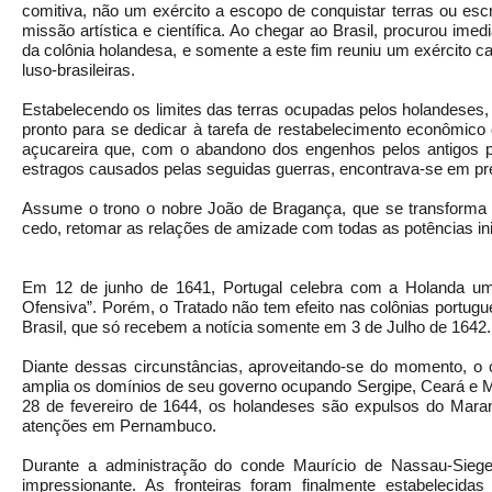
comitiva, não um exército a escopo de conquistar terras ou es
missão artística e científica. Ao chegar ao Brasil, procurou im
da colônia holandesa, e somente a este fim reuniu um exército c
luso-brasileiras.
Estabelecendo os limites das terras ocupadas pelos holandeses
pronto para se dedicar à tarefa de restabelecimento econômico d
açucareira que, com o abandono dos engenhos pelos antigos pro
estragos causados pelas seguidas guerras, encontrava-se em pr
Assume o trono o nobre João de Bragança, que se transforma
cedo, retomar as relações de amizade com todas as potências i
Em 12 de junho de 1641, Portugal celebra com a Holanda um 
Ofensiva”. Porém, o Tratado não tem efeito nas colônias portu
Brasil, que só recebem a notícia somente em 3 de Julho de 1642.
Diante dessas circunstâncias, aproveitando-se do momento, o
amplia os domínios de seu governo ocupando Sergipe, Ceará e 
28 de fevereiro de 1644, os holandeses são expulsos do Mar
atenções em Pernambuco.
Durante a administração do conde Maurício de Nassau-Siege
impressionante. As fronteiras foram finalmente estabelecid