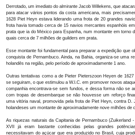
Derrotado, um imediato do almirante Jacob Willekens, que atacara
para atacar vários pontos da costa americana, mais precisame
1628 Piet Heyn estava liderando uma frota de 20 grandes navi
frota havia tomado cerca de 15 navios mercantes espanhóis 
prata que ia do México para Espanha, num montante em torno de
quais cerca de 7 milhões de guilders em prata.
Esse montante foi fundamental para preparar a expedição que ob
conquista de Pernambuco. Ainda, na Bahia, organiza-se uma res
holandês na região, pelo período de aproximadamente 1 ano.
Outras tentativas como a de Pieter Pieterszoon Heyen de 162
se seguiram, o que estimulou a W.I.C. em promover novos ataqu
companhia encontrava-se sem fundos, e dessa forma não se arr
com tropas de desembarque se não houvesse um reforço finan
uma vitória naval, promovida pela frota de Piet Heyn, contra D
holandeses um montante de aproximadamente nove milhões de 
As riquezas naturais da Capitania de Pernambuco (Zuikerland - 
XVII já eram bastante conhecidas pelas grandes potênci
necessitavam do açúcar que era produzido no Brasil, cuja p