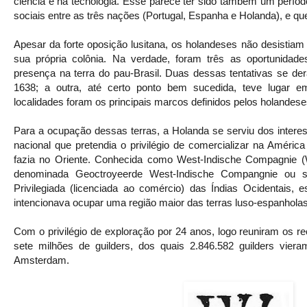
ciência e na tecnologia. Esse parece ter sido também um período
sociais entre as três nações (Portugal, Espanha e Holanda), e qu
Apesar da forte oposição lusitana, os holandeses não desistiam 
sua própria colônia. Na verdade, foram três as oportunidad
presença na terra do pau-Brasil. Duas dessas tentativas se d
1638; a outra, até certo ponto bem sucedida, teve lugar
localidades foram os principais marcos definidos pelos holandeses
Para a ocupação dessas terras, a Holanda se serviu dos inte
nacional que pretendia o privilégio de comercializar na Améric
fazia no Oriente. Conhecida como West-Indische Compagnie (W
denominada Geoctroyeerde West-Indische Compangnie ou 
Privilegiada (licenciada ao comércio) das Índias Ocidentais, 
intencionava ocupar uma região maior das terras luso-espanhola
Com o privilégio de exploração por 24 anos, logo reuniram os re
sete milhões de guilders, dos quais 2.846.582 guilders vier
Amsterdam.