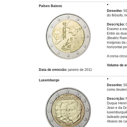
Países Baixos
Desenho:
50
do filósofo,
Descrição:
O
Erasmo a esc
Entre as dua
(Beatriz Rain
insígnias da
horizontal p
A coroa circu
Volume de e
Data de emissão:
janeiro de 2011
Luxemburgo
Desenho:
50
como
lieute
Descrição:
N
Duque Henri 
Jean e da Gr
luxemburguê
ladeado pela
Abaixo de ca