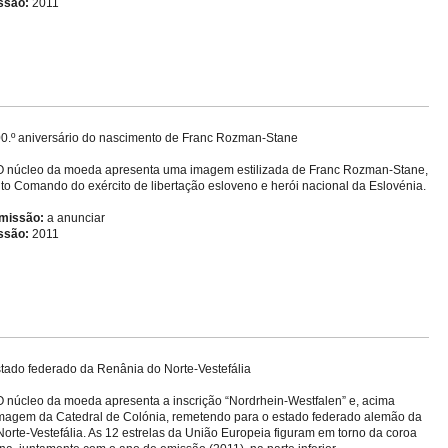
ssão:
2011
0.º aniversário do nascimento de Franc Rozman-Stane
 núcleo da moeda apresenta uma imagem estilizada de Franc Rozman-Stane,
lto Comando do exército de libertação esloveno e herói nacional da Eslovénia.
missão:
a anunciar
ssão:
2011
tado federado da Renânia do Norte-Vestefália
 núcleo da moeda apresenta a inscrição “Nordrhein-Westfalen” e, acima
magem da Catedral de Colónia, remetendo para o estado federado alemão da
orte-Vestefália. As 12 estrelas da União Europeia figuram em torno da coroa