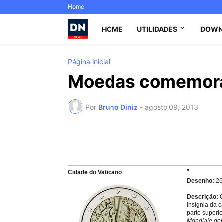
Home
HOME
UTILIDADES
DOWN
Página inicial
Moedas comemorat
Por
Bruno Diniz
-
agosto 09, 2013
Cidade do Vaticano
Desenho:
26
Descrição:
O
insígnia da 
parte superio
Mondiale del