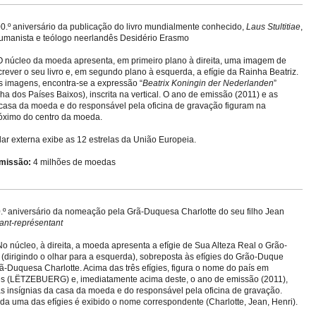
0.º aniversário da publicação do livro mundialmente conhecido,
Laus Stultitiae
,
 humanista e teólogo neerlandês Desidério Erasmo
 núcleo da moeda apresenta, em primeiro plano à direita, uma imagem de
rever o seu livro e, em segundo plano à esquerda, a efígie da Rainha Beatriz.
s imagens, encontra-se a expressão “
Beatrix Koningin der Nederlanden
”
ha dos Países Baixos), inscrita na vertical. O ano de emissão (2011) e as
 casa da moeda e do responsável pela oficina de gravação figuram na
róximo do centro da moeda.
lar externa exibe as 12 estrelas da União Europeia.
missão:
4 milhões de moedas
.º aniversário da nomeação pela Grã-Duquesa Charlotte do seu filho Jean
nant-représentant
o núcleo, à direita, a moeda apresenta a efígie de Sua Alteza Real o Grão-
(dirigindo o olhar para a esquerda), sobreposta às efígies do Grão-Duque
ã-Duquesa Charlotte. Acima das três efígies, figura o nome do país em
s (LËTZEBUERG) e, imediatamente acima deste, o ano de emissão (2011),
s insígnias da casa da moeda e do responsável pela oficina de gravação.
da uma das efígies é exibido o nome correspondente (Charlotte, Jean, Henri).