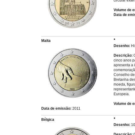
circular exte
Volume de e
Data de emi
Malta
Desenho:
Hi
Descrição:
O
cinco anos p
apresenta a 
comemoração 
Conselho de 
Bretanha des
moeda, figur
representante
Europeia.
Volume de e
Data de emissão:
2011
Bélgica
Desenho:
10
Descrição:
O