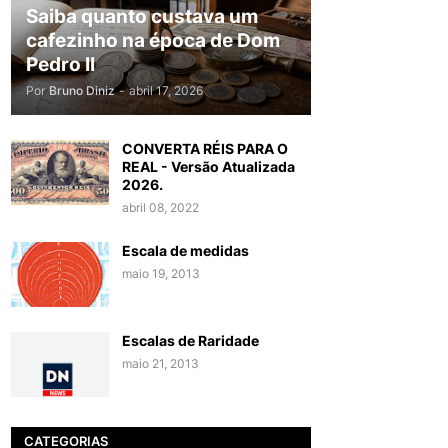
Saiba quanto custava um
cafezinho na época de Dom
Pedro II
Por
Bruno Diniz
-
abril 17, 2026
CONVERTA RÉIS PARA O
REAL - Versão Atualizada
2026.
abril 08, 2022
Escala de medidas
maio 19, 2013
Escalas de Raridade
maio 21, 2013
CATEGORIAS