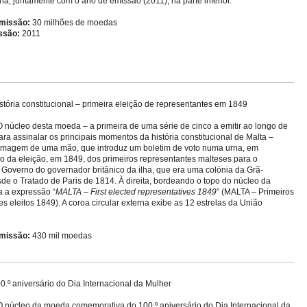
rna, juntamente com o ano de emissão (2011), na parte inferior.
missão:
30 milhões de moedas
ssão:
2011
stória constitucional – primeira eleição de representantes em 1849
 núcleo desta moeda – a primeira de uma série de cinco a emitir ao longo de
ara assinalar os principais momentos da história constitucional de Malta –
imagem de uma mão, que introduz um boletim de voto numa urna, em
da eleição, em 1849, dos primeiros representantes malteses para o
Governo do governador britânico da ilha, que era uma colónia da Grã-
de o Tratado de Paris de 1814. À direita, bordeando o topo do núcleo da
a a expressão “
MALTA – First elected representatives 1849
” (MALTA – Primeiros
s eleitos 1849). A coroa circular externa exibe as 12 estrelas da União
missão:
430 mil moedas
0.º aniversário do Dia Internacional da Mulher
 núcleo da moeda comemorativa do 100.º aniversário do Dia Internacional da