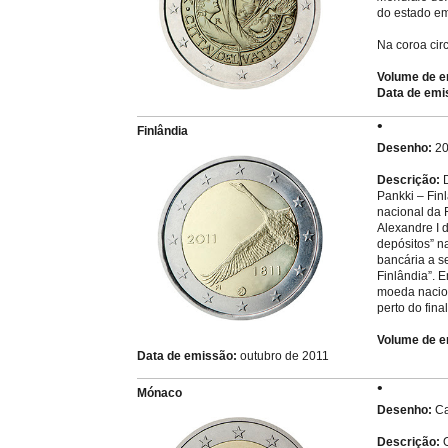
do estado e
Na coroa cir
Volume de e
Data de emi
Finlândia
Desenho:
20
Descrição:
D
Pankki – Fin
nacional da 
Alexandre I 
depósitos” na
bancária a s
Finlândia”. 
moeda nacion
perto do fina
Volume de e
Data de emissão:
outubro de 2011
Mónaco
Desenho:
Ca
Descrição: