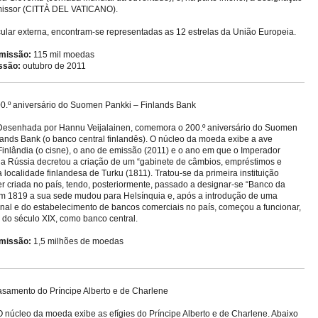
missor (CITTÀ DEL VATICANO).
cular externa, encontram-se representadas as 12 estrelas da União Europeia.
missão:
115 mil moedas
ssão:
outubro de 2011
0.º aniversário do Suomen Pankki – Finlands Bank
esenhada por Hannu Veijalainen, comemora o 200.º aniversário do Suomen
lands Bank (o banco central finlandês). O núcleo da moeda exibe a ave
Finlândia (o cisne), o ano de emissão (2011) e o ano em que o Imperador
da Rússia decretou a criação de um “gabinete de câmbios, empréstimos e
 localidade finlandesa de Turku (1811). Tratou-se da primeira instituição
er criada no país, tendo, posteriormente, passado a designar-se “Banco da
Em 1819 a sua sede mudou para Helsínquia e, após a introdução de uma
al e do estabelecimento de bancos comerciais no país, começou a funcionar,
l do século XIX, como banco central.
missão:
1,5 milhões de moedas
samento do Príncipe Alberto e de Charlene
O núcleo da moeda exibe as efígies do Príncipe Alberto e de Charlene. Abaixo