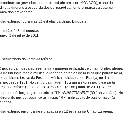
 encontram-se gravados o nome do estado emissor (MONACO), o ano de
1) e, à direita e à esquerda destes, respetivamente, a marca da casa da
arca dos gravadores.
cular externa, figuram as 12 estrelas da União Europeia.
emissão:
148 mil moedas
ssão:
2 de julho de 2011
.º aniversário da Festa da Música
 núcleo da moeda apresenta uma imagem estilizada de uma multidão alegre,
de um instrumento musical e rodeada de notas de música que pairam no ar,
 o ambiente festivo da Festa da Música, celebrada em França, no dia do
 verão, desde 1981. No centro da imagem, figuram a expressão “
Fête de la
(Festa da Música) e a data “
21 JUIN 2011
” (21 de junho de 2011). À direita,
e
topo do núcleo, surge a inscrição “
30
ANNIVERSAIRE
” (30.º aniversário). Na
r direita do núcleo, veem-se as iniciais “RF”, indicativas do país emissor (a
ancesa).
cular externa, encontram-se gravadas as 12 estrelas da União Europeia.