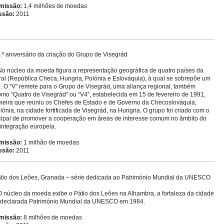
missão:
1,4 milhões de moedas
ssão:
2011
.º aniversário da criação do Grupo de Visegrád
o núcleo da moeda figura a representação geográfica de quatro países da
al (República Checa, Hungria, Polónia e Eslováquia), à qual se sobrepõe um
. O “V” remete para o Grupo de Visegrád, uma aliança regional, também
mo “Quatro de Visegrád” ou “V4”, estabelecida em 15 de fevereiro de 1991,
eira que reuniu os Chefes de Estado e de Governo da Checoslováquia,
ónia, na cidade fortificada de Visegrád, na Hungria. O grupo foi criado com o
ncipal de promover a cooperação em áreas de interesse comum no âmbito do
integração europeia.
missão:
1 milhão de moedas
ssão:
2011
tio dos Leões, Granada – série dedicada ao Património Mundial da UNESCO
 núcleo da moeda exibe o Pátio dos Leões na Alhambra, a fortaleza da cidade
 declarada Património Mundial da UNESCO em 1984.
missão:
8 milhões de moedas