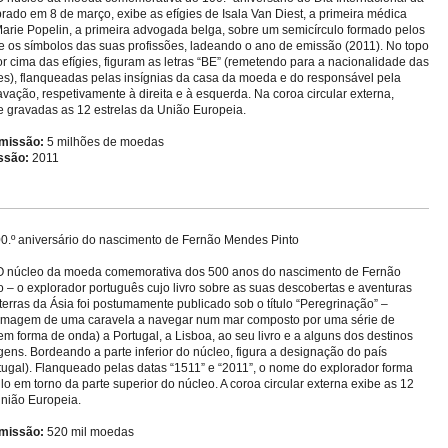
brado em 8 de março, exibe as efígies de Isala Van Diest, a primeira médica
Marie Popelin, a primeira advogada belga, sobre um semicírculo formado pelos
 os símbolos das suas profissões, ladeando o ano de emissão (2011). No topo
or cima das efígies, figuram as letras “BE” (remetendo para a nacionalidade das
s), flanqueadas pelas insígnias da casa da moeda e do responsável pela
avação, respetivamente à direita e à esquerda. Na coroa circular externa,
 gravadas as 12 estrelas da União Europeia.
missão:
5 milhões de moedas
ssão:
2011
0.º aniversário do nascimento de Fernão Mendes Pinto
 núcleo da moeda comemorativa dos 500 anos do nascimento de Fernão
 – o explorador português cujo livro sobre as suas descobertas e aventuras
terras da Ásia foi postumamente publicado sob o título “Peregrinação” –
 imagem de uma caravela a navegar num mar composto por uma série de
em forma de onda) a Portugal, a Lisboa, ao seu livro e a alguns dos destinos
gens. Bordeando a parte inferior do núcleo, figura a designação do país
tugal). Flanqueado pelas datas “1511” e “2011”, o nome do explorador forma
o em torno da parte superior do núcleo. A coroa circular externa exibe as 12
União Europeia.
missão:
520 mil moedas