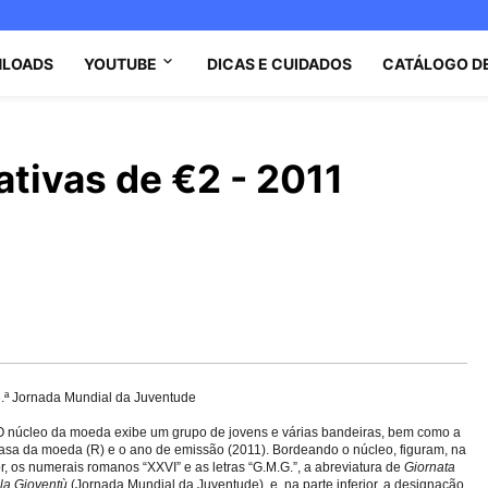
LOADS
YOUTUBE
DICAS E CUIDADOS
CATÁLOGO D
ivas de €2 - 2011
.ª Jornada Mundial da Juventude
 núcleo da moeda exibe um grupo de jovens e várias bandeiras, bem como a
casa da moeda (R) e o ano de emissão (2011). Bordeando o núcleo, figuram, na
r, os numerais romanos “XXVI” e as letras “G.M.G.”, a abreviatura de
Giornata
la Gioventù
(Jornada Mundial da Juventude), e, na parte inferior, a designação