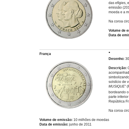
das efígies,
emissão (201
moeda e a m
Na coroa cir
Volume de 
Data de emi
França
Desenho:
30
Descrição:
O
acompanhada 
simbolizando
solstício de
MUSIQUE
” 
bordeando o 
parte inferio
República Fr
Na coroa cir
Volume de emissão:
10 milhões de moedas
Data de emissão:
junho de 2011