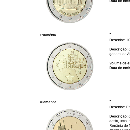
Data de emi
Eslovénia
Desenho:
10
Descrição:
O
general do A
Volume de e
Data de emi
Alemanha
Desenho:
Es
Descrição:
O
desta, uma i
Renânia do N