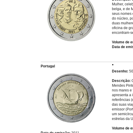
Mulher, cele
belga, e de 
seus nomes e
do núcleo, p
duas mulhere
oficina de gr
encontram-se
Volume de e
Data de emi
Portugal
Desenho:
50
Descrição:
O
Mendes Pinto
nos mares e 
apresenta a
referências (
das suas via
emissor (Por
um semicírcul
estrelas da 
Volume de e
Data de emissão:
2011