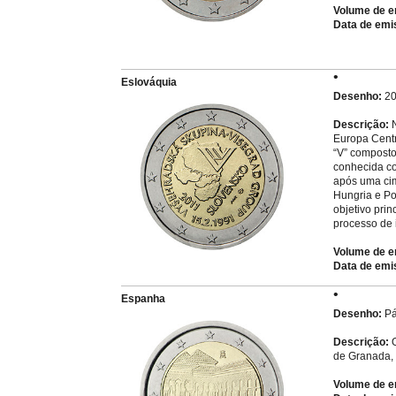
Volume de e
Data de emi
Eslováquia
Desenho:
20
Descrição:
N
Europa Centr
“V” composto
conhecida co
após uma cim
Hungria e Pol
objetivo pri
processo de 
Volume de e
Data de emi
Espanha
Desenho:
Pá
Descrição:
O
de Granada,
Volume de e