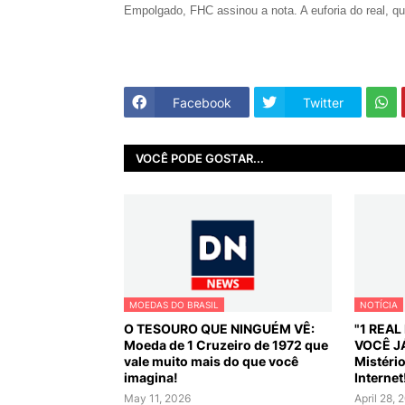
Empolgado, FHC assinou a nota. A euforia do real, que
Facebook
Twitter
VOCÊ PODE GOSTAR...
MOEDAS DO BRASIL
NOTÍCIA
O TESOURO QUE NINGUÉM VÊ:
"1 REA
Moeda de 1 Cruzeiro de 1972 que
VOCÊ J
vale muito mais do que você
Mistéri
imagina!
Internet
May 11, 2026
April 28, 