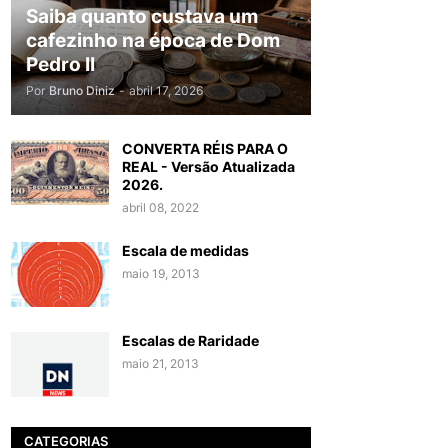
Saiba quanto custava um
cafezinho na época de Dom
Pedro II
Por
Bruno Diniz
-
abril 17, 2026
CONVERTA RÉIS PARA O
REAL - Versão Atualizada
2026.
abril 08, 2022
Escala de medidas
maio 19, 2013
Escalas de Raridade
maio 21, 2013
CATEGORIAS