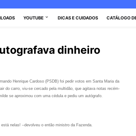
LOADS
YOUTUBE
DICAS E CUIDADOS
CATÁLOGO D
utografava dinheiro
ernando Henrique Cardoso (PSDB) foi pedir votos em Santa Maria da
sair do carro, viu-se cercado pela multidão, que agitava notas recém-
ilde se aproximou com uma cédula e pediu um autógrafo.
á está nelas! --devolveu o então ministro da Fazenda.