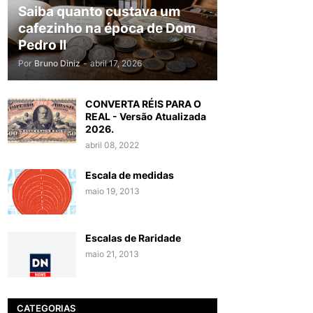
Saiba quanto custava um
cafezinho na época de Dom
Pedro II
Por
Bruno Diniz
-
abril 17, 2026
CONVERTA RÉIS PARA O
REAL - Versão Atualizada
2026.
abril 08, 2022
Escala de medidas
maio 19, 2013
Escalas de Raridade
maio 21, 2013
CATEGORIAS