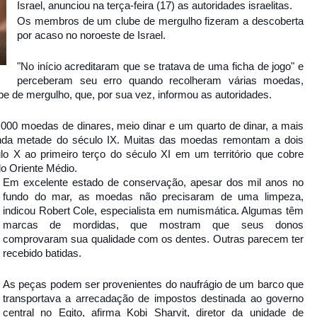
Israel, anunciou na terça-feira (17) as autoridades israelitas.
Os membros de um clube de mergulho fizeram a descoberta
por acaso no noroeste de Israel.
"No início acreditaram que se tratava de uma ficha de jogo" e
perceberam seu erro quando recolheram várias moedas,
ube de mergulho, que, por sua vez, informou as autoridades.
000 moedas de dinares, meio dinar e um quarto de dinar, a mais
unda metade do século IX. Muitas das moedas remontam a dois
ulo X ao primeiro terço do século XI em um território que cobre
 do Oriente Médio.
Em excelente estado de conservação, apesar dos mil anos no
fundo do mar, as moedas não precisaram de uma limpeza,
indicou Robert Cole, especialista em numismática. Algumas têm
marcas de mordidas, que mostram que seus donos
comprovaram sua qualidade com os dentes. Outras parecem ter
recebido batidas.
As peças podem ser provenientes do naufrágio de um barco que
transportava a arrecadação de impostos destinada ao governo
central no Egito, afirma Kobi Sharvit, diretor da unidade de