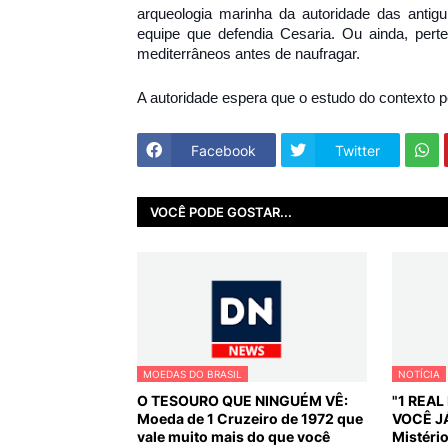
arqueologia marinha da autoridade das antigu
equipe que defendia Cesaria. Ou ainda, per
mediterrâneos antes de naufragar.
A autoridade espera que o estudo do contexto p
Facebook
Twitter
VOCÊ PODE GOSTAR...
MOEDAS DO BRASIL
NOTÍCIA
O TESOURO QUE NINGUÉM VÊ:
"1 REA
Moeda de 1 Cruzeiro de 1972 que
VOCÊ J
vale muito mais do que você
Mistéri