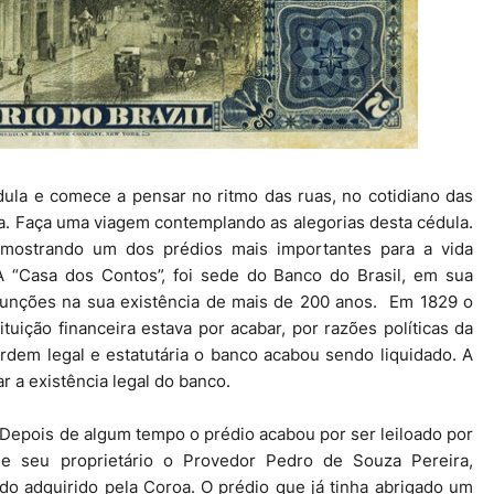
la e comece a pensar no ritmo das ruas, no cotidiano das
a. Faça uma viagem contemplando as alegorias desta cédula.
, mostrando um dos prédios mais importantes para a vida
A “Casa dos Contos”, foi sede do Banco do Brasil, em sua
 funções na sua existência de mais de 200 anos. Em 1829 o
tuição financeira estava por acabar, por razões políticas da
dem legal e estatutária o banco acabou sendo liquidado. A
r a existência legal do banco.
 Depois de algum tempo o prédio acabou por ser leiloado por
de seu proprietário o Provedor Pedro de Souza Pereira,
o adquirido pela Coroa. O prédio que já tinha abrigado um