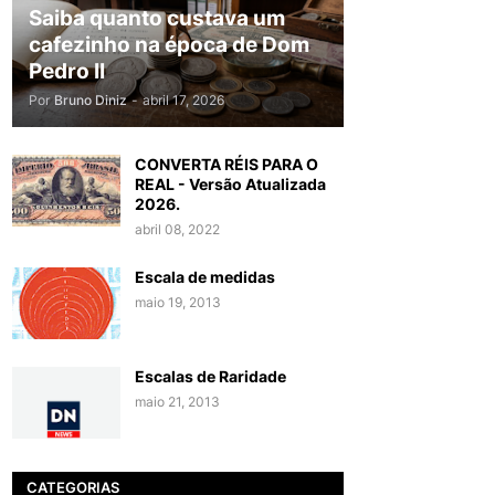
Saiba quanto custava um
cafezinho na época de Dom
Pedro II
Por
Bruno Diniz
-
abril 17, 2026
CONVERTA RÉIS PARA O
REAL - Versão Atualizada
2026.
abril 08, 2022
Escala de medidas
maio 19, 2013
Escalas de Raridade
maio 21, 2013
CATEGORIAS