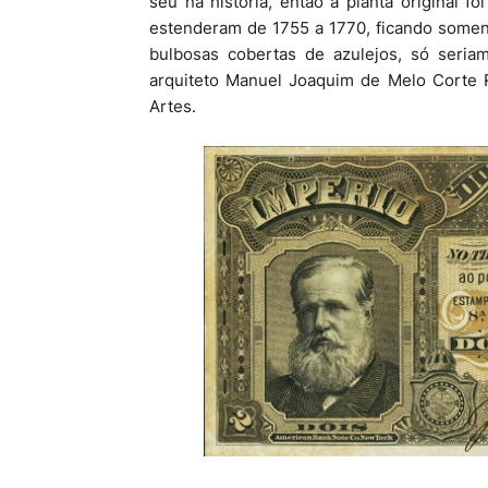
seu na história, então a planta original f
estenderam de 1755 a 1770, ficando soment
bulbosas cobertas de azulejos, só seria
arquiteto Manuel Joaquim de Melo Corte 
Artes.