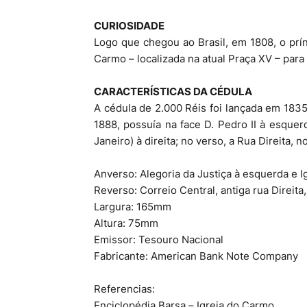
CURIOSIDADE
Logo que chegou ao Brasil, em 1808, o prín
Carmo – localizada na atual Praça XV – para
CARACTERÍSTICAS DA CÉDULA
A cédula de 2.000 Réis foi lançada em 1835
1888, possuía na face D. Pedro II à esque
Janeiro) à direita; no verso, a Rua Direita, n
Anverso: Alegoria da Justiça à esquerda e I
Reverso: Correio Central, antiga rua Direita
Largura: 165mm
Altura: 75mm
Emissor: Tesouro Nacional
Fabricante: American Bank Note Company
Referencias:
Enciclopédia Barsa – Igreja do Carmo