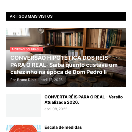
ARTIGOS MAIS VISTOS
MOEDAS DO BRASIL
CONVERSÃO HIPOTÉTICA DOS RÉIS
PARA O REAL: Saiba quanto custava um
cafezinho na época de Dom Pedro II
Por
Bruno Diniz
-
abril 17, 2026
CONVERTA RÉIS PARA O REAL - Versão
Atualizada 2026.
abril 08, 2022
Escala de medidas