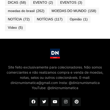
DICAS
(58)
EVENTO
(2)
EVENTOS
(3)
moedas do brasil
(262)
MOEDAS DO MUNDO
(158)
NOTÍCIA
(72)
NOTÍCIAS
(117)
Opinião
(1)
Vídeo
(5)
Site feito exclusivamente para colecionadores. Não somos
comerciantes e não realizamos compra e venda de moedas,
notas, selos ou outros colecionáveis. E-mail:
diniznumismatica@gmail.com Insta: @diniznumismatica
YouTube: @diniznumismatica