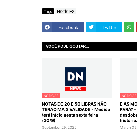
Tags
NOTÍCIAS
Facebook
Twitter
VOCÊ PODE GOSTAR...
NOTÍCIAS
NOTÍCIAS
NOTAS DE 20 E 50 LIBRAS NÃO
E AS M
TERÃO MAIS VALIDADE - Medida
PARÁ? –
terá início nesta sexta feira
desdobr
(30/9)
história
September 29, 2022
March 09