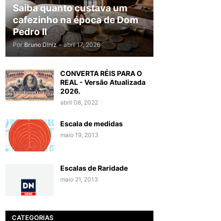
Saiba quanto custava um
cafezinho na época de Dom
Pedro II
Por
Bruno Diniz
-
abril 17, 2026
CONVERTA RÉIS PARA O
REAL - Versão Atualizada
2026.
abril 08, 2022
Escala de medidas
maio 19, 2013
Escalas de Raridade
maio 21, 2013
CATEGORIAS