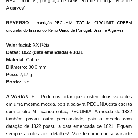
REX - João VI, por graça de Deus, Rei de Portugal, Brasil e
Algarves)
REVERSO -
Inscrição PECUMIA. TOTUM. CIRCUMIT. ORBEM
circundando brasão do Reino Unido de Portugal, Brasil e Algarves.
Valor facial:
XX Réis
Datas: 1822 (data emendada) e 1821
Material:
Cobre
Diâmetro:
30,0 mm
Peso:
7,17 g
Bordo:
liso
A VARIANTE –
Podemos notar que existem duas variantes
em uma mesma moeda, pois a palavra PECUNIA está escrita
com a letra M, ficando então, PECUMIA. A moeda de 1822
também possui outra peculiaridade, pois a moeda com
datação de 1822 possui a data emendada de 1821. Fiquem
sempre atentos aos detalhes! Vale lembrar que a variante