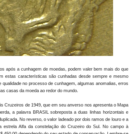
bidos após a cunhagem de moedas, podem valer bem mais do que
m estas características são cunhadas desde sempre e mesmo
 qualidade no processo de cunhagem, algumas anomalias, erros
rias casas da moeda ao redor do mundo.
is Cruzeiros de 1949, que em seu anverso nos apresenta o Mapa
querda, a palavra BRASIL sobreposta a duas linhas horizontais e
uplicada. No reverso, o valor ladeado por dois ramos de louro e a
a estrela Alfa da constelação do Cruzeiro do Sul. No campo à
 R$ 450,00 dependendo do seu estado de conservação. Lembre-se