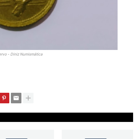
rvo - Diniz Numismática