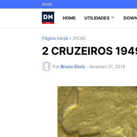
Home
HOME
UTILIDADES
DOWN
Página inicial
DICAS
2 CRUZEIROS 1949
Por
Bruno Diniz
-
fevereiro 21, 2019