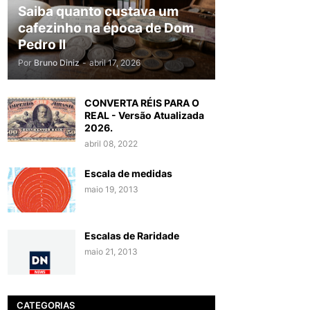
Saiba quanto custava um
cafezinho na época de Dom
Pedro II
Por
Bruno Diniz
-
abril 17, 2026
CONVERTA RÉIS PARA O
REAL - Versão Atualizada
2026.
abril 08, 2022
Escala de medidas
maio 19, 2013
Escalas de Raridade
maio 21, 2013
CATEGORIAS