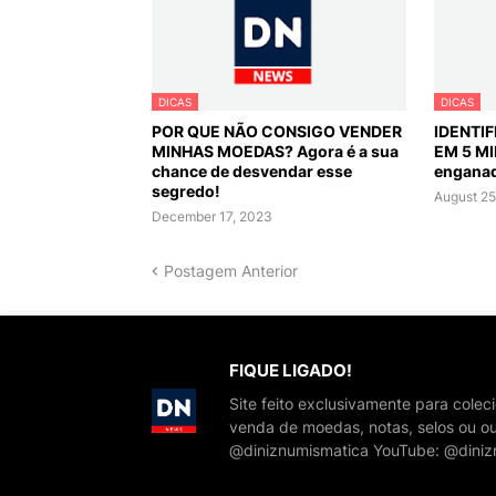
DICAS
DICAS
POR QUE NÃO CONSIGO VENDER
IDENTI
MINHAS MOEDAS? Agora é a sua
EM 5 MI
chance de desvendar esse
engana
segredo!
August 25
December 17, 2023
Postagem Anterior
FIQUE LIGADO!
Site feito exclusivamente para cole
venda de moedas, notas, selos ou ou
@diniznumismatica YouTube: @diniz