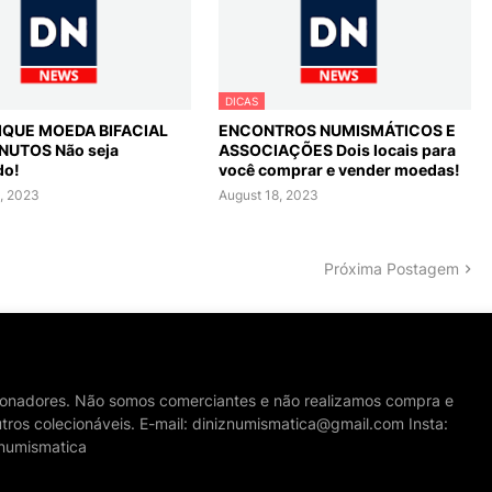
DICAS
FIQUE MOEDA BIFACIAL
ENCONTROS NUMISMÁTICOS E
NUTOS Não seja
ASSOCIAÇÕES Dois locais para
do!
você comprar e vender moedas!
, 2023
August 18, 2023
Próxima Postagem
cionadores. Não somos comerciantes e não realizamos compra e
tros colecionáveis. E-mail: diniznumismatica@gmail.com Insta:
numismatica