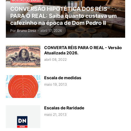
MOEDAS DO BRASIL
CONVERSÃO HIPOTÉTICA DOS RÉIS
PARA O REAL: Saiba quanto custava um
cafezinho na época de Dom Pedro II
Por
Bruno Diniz
-
abril 17, 2026
CONVERTA RÉIS PARA O REAL - Versão
Atualizada 2026.
abril 08, 2022
Escala de medidas
maio 19, 2013
Escalas de Raridade
maio 21, 2013