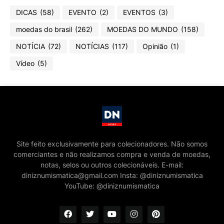
DICAS
(58)
EVENTO
(2)
EVENTOS
(3)
moedas do brasil
(262)
MOEDAS DO MUNDO
(158)
NOTÍCIA
(72)
NOTÍCIAS
(117)
Opinião
(1)
Vídeo
(5)
Site feito exclusivamente para colecionadores. Não somos
comerciantes e não realizamos compra e venda de moedas,
notas, selos ou outros colecionáveis. E-mail:
diniznumismatica@gmail.com Insta: @diniznumismatica
YouTube: @diniznumismatica