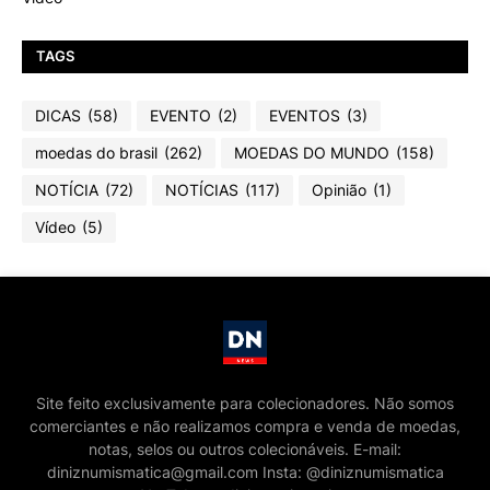
TAGS
DICAS
(58)
EVENTO
(2)
EVENTOS
(3)
moedas do brasil
(262)
MOEDAS DO MUNDO
(158)
NOTÍCIA
(72)
NOTÍCIAS
(117)
Opinião
(1)
Vídeo
(5)
Site feito exclusivamente para colecionadores. Não somos
comerciantes e não realizamos compra e venda de moedas,
notas, selos ou outros colecionáveis. E-mail:
diniznumismatica@gmail.com Insta: @diniznumismatica