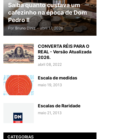
Saiba quanto custava um
cafezinho na época de Dom
Pedro II
Por
Bruno Diniz
-
abril 17, 2026
CONVERTA RÉIS PARA O
REAL - Versão Atualizada
2026.
abril 08, 2022
Escala de medidas
maio 19, 2013
Escalas de Raridade
maio 21, 2013
CATEGORIAS